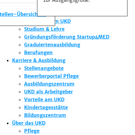
zur Ausgangsgröße.
Medizinische Fakultät
Die Institute des UKD
stellen-Übersicht
Forschung am UKD
Studium & Lehre
Gründungsförderung Startup4MED
Graduiertenausbildung
Berufungen
Karriere & Ausbildung
Stellenangebote
Bewerberportal Pflege
Ausbildungszentrum
UKD als Arbeitgeber
Vorteile am UKD
Kindertagesstätte
Bildungszentrum
Über das UKD
Pflege