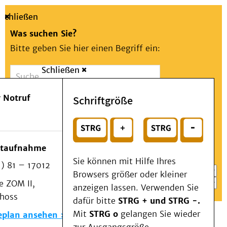
Schließen
Was suchen Sie?
Bitte geben Sie hier einen Begriff ein:
Schließen
Suche
Presse
Kontakt
Aa
Notfall
 Notruf
Schriftgröße
Menü
Suchen
Patienten & Besucher
oder
Kliniken/Institute/Zentren
Wählen Sie ein Thema für Ihren Schnelleinstieg
otaufnahme
Als Patient am UKD
Sie können mit Hilfe Ihres
) 81 – 17012
Beratung und Unterstützung
Browsers größer oder kleiner
 ZOM II,
Veranstaltungen
anzeigen lassen. Verwenden Sie
choss
Kommunikation im Medizinwesen (KIM)
dafür bitte
STRG + und STRG -.
Notfall
Mit
STRG o
gelangen Sie wieder
eplan ansehen
Forschung & Lehre