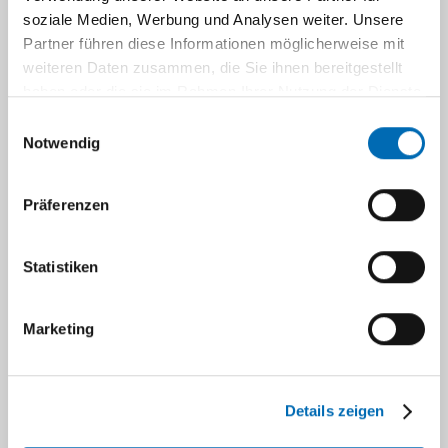
soziale Medien, Werbung und Analysen weiter. Unsere
Partner führen diese Informationen möglicherweise mit
weiteren Daten zusammen, die Sie ihnen bereitgestellt
haben oder die sie im Rahmen Ihrer Nutzung der Dienste
gesammelt haben.
Einwilligungsauswahl
Notwendig
Präferenzen
Institutsleitung
Statistiken
Herr Prof. Dr. Jens W. Fischer
Direktor
Marketing
Universitätsstr. 1
40225 Düsseldorf
Details zeigen