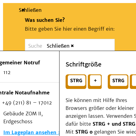
Schließen
Was suchen Sie?
Bitte geben Sie hier einen Begriff ein:
Schließen
Suche
Presse
Kontakt
Notfall
lgemeiner Notruf
Schriftgröße
Suchen
Patienten & Besucher
112
Kliniken/Institute/Zentren
oder
Als Patient am UKD
Beratung und Unterstützung
Wählen Sie ein Thema für Ihren Schnelleinstie
ntrale Notaufnahme
Veranstaltungen
Sie können mit Hilfe Ihres
+49 (211) 81 – 17012
Kommunikation im Medizinwesen (KIM)
Browsers größer oder kleiner
Notfall
Gebäude ZOM II,
anzeigen lassen. Verwenden S
Forschung & Lehre
Erdgeschoss
dafür bitte
STRG + und STRG
Medizinische Fakultät
Mit
STRG o
gelangen Sie wie
Im Lageplan ansehen
Die Institute des UKD