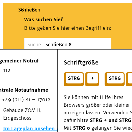
Schließen
Was suchen Sie?
Bitte geben Sie hier einen Begriff ein:
Schließen
Suche
Presse
Kontakt
Notfall
lgemeiner Notruf
Schriftgröße
Suchen
Patienten & Besucher
112
Kliniken/Institute/Zentren
oder
Als Patient am UKD
Beratung und Unterstützung
Wählen Sie ein Thema für Ihren Schnelleinstie
ntrale Notaufnahme
Veranstaltungen
Sie können mit Hilfe Ihres
+49 (211) 81 – 17012
Kommunikation im Medizinwesen (KIM)
Browsers größer oder kleiner
Notfall
Gebäude ZOM II,
anzeigen lassen. Verwenden S
Forschung & Lehre
Erdgeschoss
dafür bitte
STRG + und STRG
Medizinische Fakultät
Mit
STRG o
gelangen Sie wie
Im Lageplan ansehen
Die Institute des UKD