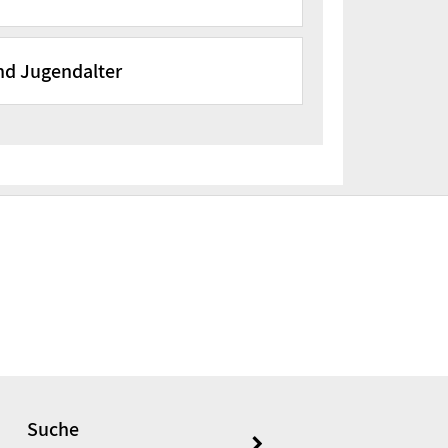
nd Jugendalter
miologie (DDZ)
Ethik der Medizin
nd Gesundheitsökonomie
gie
Suche