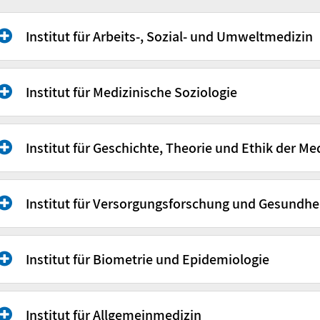
Institut für Arbeits-, Sozial- und Umweltmedizin
Institut für Medizinische Soziologie
Institut für Geschichte, Theorie und Ethik der Me
Institut für Versorgungsforschung und Gesundh
Institut für Biometrie und Epidemiologie
Univ.-Prof. Dr. Barbara Hoffmann, 
Straße
Moorenstr. 5
Ort
40225 Düsseldorf
Institut für Allgemeinmedizin