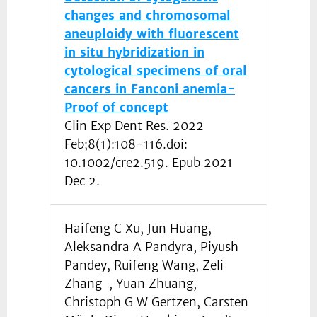
changes and chromosomal
aneuploidy with fluorescent
in situ hybridization in
cytological specimens of oral
cancers in Fanconi anemia-
Proof of concept
Clin Exp Dent Res. 2022
Feb;8(1):108-116.doi:
10.1002/cre2.519. Epub 2021
Dec 2.
Haifeng C Xu, Jun Huang,
Aleksandra A Pandyra, Piyush
Pandey, Ruifeng Wang, Zeli
Zhang , Yuan Zhuang,
Christoph G W Gertzen, Carsten