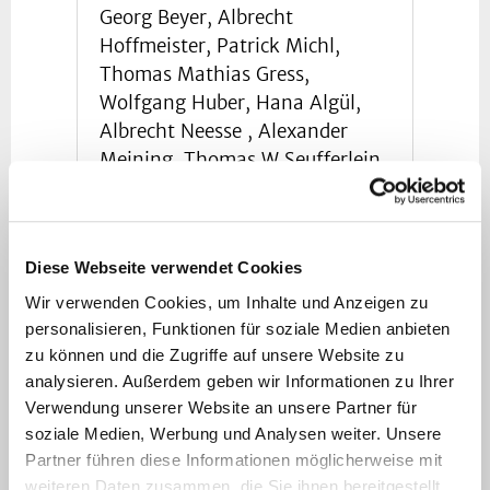
Georg Beyer, Albrecht
Hoffmeister, Patrick Michl,
Thomas Mathias Gress,
Wolfgang Huber, Hana Algül,
Albrecht Neesse , Alexander
Meining, Thomas W Seufferlein,
Jonas Rosendahl, Stefan Kahl,
Jutta Keller, Jens Werner,
Helmut Friess, Philip Bufler,
Diese Webseite verwendet Cookies
Matthias J Löhr, Alexander
Schneider, Petra Lynen Jansen,
Wir verwenden Cookies, um Inhalte und Anzeigen zu
Irene Esposito, Lars Grenacher,
personalisieren, Funktionen für soziale Medien anbieten
zu können und die Zugriffe auf unsere Website zu
Joachim Mössner, Markus M
analysieren. Außerdem geben wir Informationen zu Ihrer
Lerc, Julia Mayerle
Verwendung unserer Website an unsere Partner für
S3-Leitlinie Pankreatitis –
soziale Medien, Werbung und Analysen weiter. Unsere
Leitlinie der Deutschen
Partner führen diese Informationen möglicherweise mit
Gesellschaft für
weiteren Daten zusammen, die Sie ihnen bereitgestellt