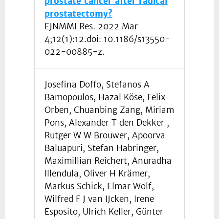
prostate cancer after radical
prostatectomy?
EJNMMI Res. 2022 Mar
4;12(1):12.doi: 10.1186/s13550-
022-00885-z.
Josefina Doffo, Stefanos A
Bamopoulos, Hazal Köse, Felix
Orben, Chuanbing Zang, Miriam
Pons, Alexander T den Dekker ,
Rutger W W Brouwer, Apoorva
Baluapuri, Stefan Habringer,
Maximillian Reichert, Anuradha
Illendula, Oliver H Krämer,
Markus Schick, Elmar Wolf,
Wilfred F J van IJcken, Irene
Esposito, Ulrich Keller, Günter