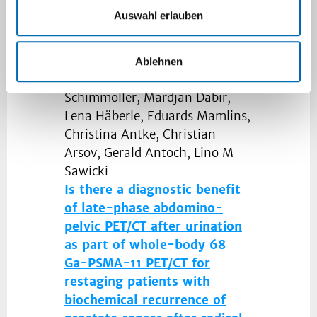
Auswahl erlauben
Janna Morawitz, Julian
Kirchner, Johannes Hertelendy,
Ablehnen
Christina Loberg, Lars
Schimmöller, Mardjan Dabir,
Lena Häberle, Eduards Mamlins,
Christina Antke, Christian
Arsov, Gerald Antoch, Lino M
Sawicki
Is there a diagnostic benefit
of late-phase abdomino-
pelvic PET/CT after urination
as part of whole-body 68
Ga-PSMA-11 PET/CT for
restaging patients with
biochemical recurrence of