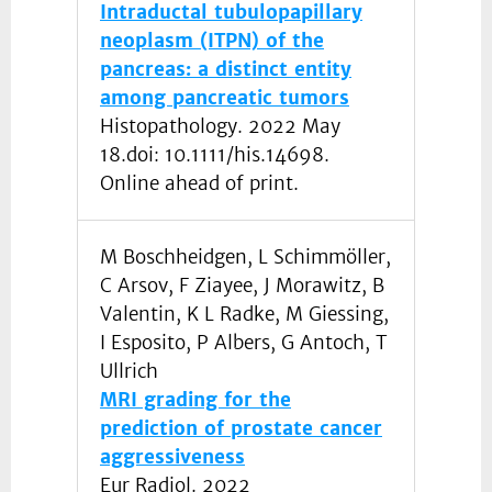
Intraductal tubulopapillary
neoplasm (ITPN) of the
pancreas: a distinct entity
among pancreatic tumors
Histopathology. 2022 May
18.doi: 10.1111/his.14698.
Online ahead of print.
M Boschheidgen, L Schimmöller,
C Arsov, F Ziayee, J Morawitz, B
Valentin, K L Radke, M Giessing,
I Esposito, P Albers, G Antoch, T
Ullrich
MRI grading for the
prediction of prostate cancer
aggressiveness
Eur Radiol. 2022