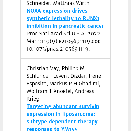
Schneider, Matthias Wirth
NOXA expression drives
synthetic lethality to RUNX1
inhibition in pancreatic cancer
Proc Natl Acad Sci U S A. 2022
Mar 1;119(9):e2105691119.doi:
10.1073/pnas.2105691119.
Christian Vay, Philipp M
Schlünder, Levent Dizdar, Irene
Esposito, Markus P H Ghadimi,
Wolfram T Knoefel, Andreas
Krieg
Targeting abundant survivin
expression in liposarcoma:
subtype dependent therapy
responses to YM155