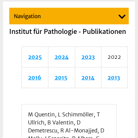
Navigation
Institut für Pathologie - Publikationen
2025
2024
2023
2022
2
2016
2015
2014
2013
2
M Quentin, L Schimmöller, T
Ullrich, B Valentin, D
Demetrescu, R Al-Monajjed, D