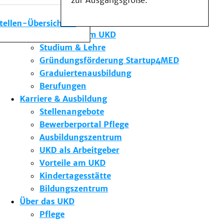
zur Ausgangsgröße.
Medizinische Fakultät
Die Institute des UKD
stellen-Übersicht
Forschung am UKD
Studium & Lehre
Gründungsförderung Startup4MED
Graduiertenausbildung
Berufungen
Karriere & Ausbildung
Stellenangebote
Bewerberportal Pflege
Ausbildungszentrum
UKD als Arbeitgeber
Vorteile am UKD
Kindertagesstätte
Bildungszentrum
Über das UKD
Pflege