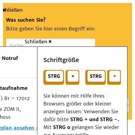
Schließen
Was suchen Sie?
Bitte geben Sie hier einen Begriff ein:
Schließen
Suche
Presse
Kontakt
Aa
Notfall
 Notruf
Schriftgröße
Menü
Suchen
Patienten & Besucher
oder
Kliniken/Institute/Zentren
Wählen Sie ein Thema für Ihren Schnelleinstieg
otaufnahme
Als Patient am UKD
Sie können mit Hilfe Ihres
) 81 – 17012
Beratung und Unterstützung
Browsers größer oder kleiner
 ZOM II,
Veranstaltungen
anzeigen lassen. Verwenden Sie
choss
Kommunikation im Medizinwesen (KIM)
dafür bitte
STRG + und STRG -.
Notfall
Mit
STRG o
gelangen Sie wieder
eplan ansehen
Forschung & Lehre