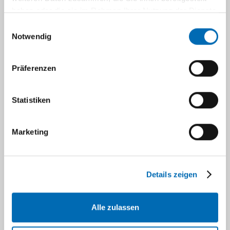
Gastroenterologie,
haben oder die sie im Rahmen Ihrer Nutzung der Dienste
Verdauungs- und
gesammelt haben.
Einwilligungsauswahl
Stoffwechselkrankheiten
Notwendig
(DGVS) – September 2021 –
AWMF Registernummer 021-
Präferenzen
003
Z Gastroenterol. 2022
Mar;60(3):419-521.doi:
Statistiken
10.1055/a-1735-3864. Epub
2022 Mar 9.
Marketing
Esposito I, Haeberle L
Nonmucinous Cystic Lesions
Details zeigen
of the Pancreas
Arch Pathol Lab Med. 2022 Mar
Alle zulassen
1;146(3):312-321.doi:
10.5858/arpa.2020-0446-RA.