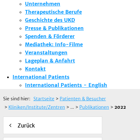
Unternehmen
Therapeutische Berufe
Geschichte des UKD
Presse & Publikationen
Spenden & Förderer
Mediathek: Info-Filme
Veranstaltungen
Lageplan & Anfahrt
Kontakt
International Patients
International Patients - English
Sie sind hier:
Startseite
>
Patienten & Besucher
>
Kliniken/Institute/Zentren
> ...
>
Publikationen
>
2022
Zurück