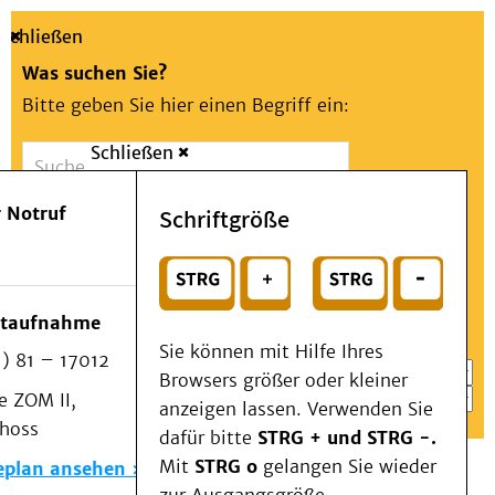
Schließen
Was suchen Sie?
Bitte geben Sie hier einen Begriff ein:
Schließen
Suche
Presse
Kontakt
Aa
Notfall
 Notruf
Schriftgröße
Menü
Suchen
Patienten & Besucher
oder
Kliniken/Institute/Zentren
Wählen Sie ein Thema für Ihren Schnelleinstieg
otaufnahme
Als Patient am UKD
Sie können mit Hilfe Ihres
) 81 – 17012
Beratung und Unterstützung
Browsers größer oder kleiner
 ZOM II,
Veranstaltungen
anzeigen lassen. Verwenden Sie
choss
Kommunikation im Medizinwesen (KIM)
dafür bitte
STRG + und STRG -.
Notfall
Mit
STRG o
gelangen Sie wieder
eplan ansehen
Forschung & Lehre