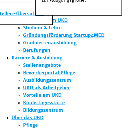
zur Ausgangsgröße.
Medizinische Fakultät
Die Institute des UKD
stellen-Übersicht
Forschung am UKD
Studium & Lehre
Gründungsförderung Startup4MED
Graduiertenausbildung
Berufungen
Karriere & Ausbildung
Stellenangebote
Bewerberportal Pflege
Ausbildungszentrum
UKD als Arbeitgeber
Vorteile am UKD
Kindertagesstätte
Bildungszentrum
Über das UKD
Pflege