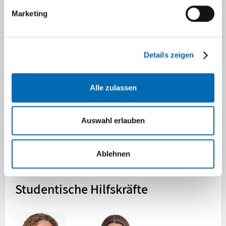
Dr. rer. medic. Khatereh Shahrjerdi
Marketing
Wissenschaftliche Hilfskräfte
Details zeigen
Alle zulassen
Auswahl erlauben
Ablehnen
Chiara Berste
Sven Sackermann, B.Sc.
Studentische Hilfskräfte