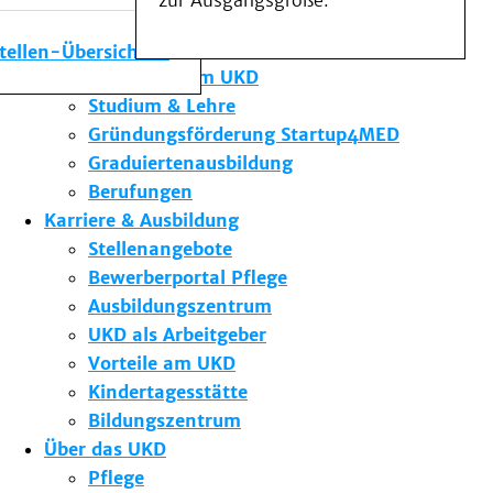
zur Ausgangsgröße.
Medizinische Fakultät
Die Institute des UKD
stellen-Übersicht
Forschung am UKD
Studium & Lehre
Gründungsförderung Startup4MED
Graduiertenausbildung
Berufungen
Karriere & Ausbildung
Stellenangebote
Bewerberportal Pflege
Ausbildungszentrum
UKD als Arbeitgeber
Vorteile am UKD
Kindertagesstätte
Bildungszentrum
Über das UKD
Pflege