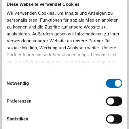
Diese Webseite verwendet Cookies
Joy Dillenburg
Chiara Loreen Lauinger, M.Sc.
Wir verwenden Cookies, um Inhalte und Anzeigen zu
personalisieren, Funktionen für soziale Medien anbieten
zu können und die Zugriffe auf unsere Website zu
analysieren. Außerdem geben wir Informationen zu Ihrer
Verwendung unserer Website an unsere Partner für
soziale Medien, Werbung und Analysen weiter. Unsere
Partner führen diese Informationen möglicherweise mit
weiteren Daten zusammen, die Sie ihnen bereitgestellt
Saskia Pietrucha,
Mairéad Quinn, B.Sc.
haben oder die sie im Rahmen Ihrer Nutzung der Dienste
M.Sc.
gesammelt haben.
Einwilligungsauswahl
Notwendig
Präferenzen
Statistiken