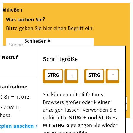
Schließen
Was suchen Sie?
Bitte geben Sie hier einen Begriff ein:
Schließen
Suche
Presse
Kontakt
Aa
Notfall
 Notruf
Schriftgröße
Menü
Suchen
Patienten & Besucher
oder
Kliniken/Institute/Zentren
Wählen Sie ein Thema für Ihren Schnelleinstieg
otaufnahme
Als Patient am UKD
Sie können mit Hilfe Ihres
) 81 – 17012
Beratung und Unterstützung
Browsers größer oder kleiner
 ZOM II,
Veranstaltungen
anzeigen lassen. Verwenden Sie
choss
Kommunikation im Medizinwesen (KIM)
dafür bitte
STRG + und STRG -.
Notfall
Mit
STRG o
gelangen Sie wieder
eplan ansehen
Forschung & Lehre