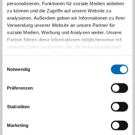
personalisieren, Funktionen für soziale Medien anbieten
Prof. Dr. med. Stefan Knecht
zu können und die Zugriffe auf unsere Website zu
analysieren. Außerdem geben wir Informationen zu Ihrer
Verwendung unserer Website an unsere Partner für
soziale Medien, Werbung und Analysen weiter. Unsere
stefan.knecht@uni-duesseldorf.de
Partner führen diese Informationen möglicherweise mit
weiteren Daten zusammen, die Sie ihnen bereitgestellt
haben oder die sie im Rahmen Ihrer Nutzung der Dienste
gesammelt haben.
Einwilligungsauswahl
Navigation
Notwendig
Präferenzen
AG Neurorehabilitation
Statistiken
We work at the intersection between
neuroscientific research and hands-on
neurorestorative care linking the Institute of
Marketing
Clinical Neuroscience and Medical Psychology