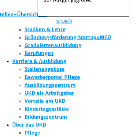
zur Ausgangsgröße.
Medizinische Fakultät
Die Institute des UKD
stellen-Übersicht
Forschung am UKD
Studium & Lehre
Gründungsförderung Startup4MED
Graduiertenausbildung
Berufungen
Karriere & Ausbildung
Stellenangebote
Bewerberportal Pflege
Ausbildungszentrum
UKD als Arbeitgeber
Vorteile am UKD
Kindertagesstätte
Bildungszentrum
Über das UKD
Pflege