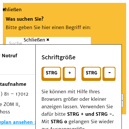
Schließen
Was suchen Sie?
Bitte geben Sie hier einen Begriff ein:
Schließen
Suche
Presse
Kontakt
Aa
Notfall
 Notruf
Schriftgröße
Menü
Suchen
Patienten & Besucher
oder
Kliniken/Institute/Zentren
Wählen Sie ein Thema für Ihren Schnelleinstieg
otaufnahme
Als Patient am UKD
Sie können mit Hilfe Ihres
) 81 – 17012
Beratung und Unterstützung
Browsers größer oder kleiner
 ZOM II,
Veranstaltungen
anzeigen lassen. Verwenden Sie
choss
Kommunikation im Medizinwesen (KIM)
dafür bitte
STRG + und STRG -.
Notfall
Mit
STRG o
gelangen Sie wieder
eplan ansehen
Forschung & Lehre