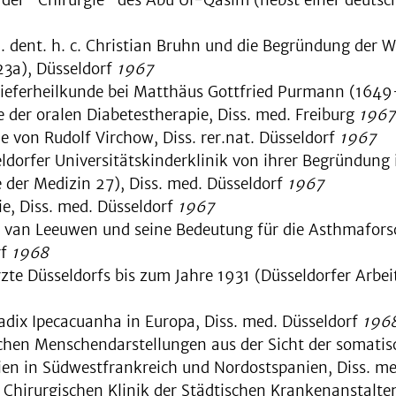
 dent. h. c. Christian Bruhn und die Begründung der W
23a), Düsseldorf
1967
eferheilkunde bei Matthäus Gottfried Purmann (1649-
der oralen Diabetestherapie, Diss. med. Freiburg
1967
e von Rudolf Virchow, Diss. rer.nat. Düsseldorf
1967
eldorfer Universitätskinderklinik von ihrer Begründung
e der Medizin 27), Diss. med. Düsseldorf
1967
ie, Diss. med. Düsseldorf
1967
van Leeuwen und seine Bedeutung für die Asthmaforsc
rf
1968
zte Düsseldorfs bis zum Jahre 1931 (Düsseldorfer Arbei
adix Ipecacuanha in Europa, Diss. med. Düsseldorf
196
schen Menschendarstellungen aus der Sicht der somati
ien in Südwestfrankreich und Nordostspanien, Diss. m
 Chirurgischen Klinik der Städtischen Krankenanstalte