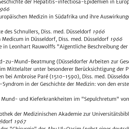
Geschichte der Hepatitis-infectiosa-Epidemien in Europ
1966
europäischen Medizin in Südafrika und ihre Auswirkung
e des Schnullers, Diss. med. Düssel­dorf
1966
m Medicum in Düsseldorf, Diss. med. Düsseldorf
1966
in Leonhart Rauwolffs "Aigentliche Beschreibung der R
und-zu-Mund-Beatmung (Düsseldorfer Arbeiten zur Gesc
m Mittelalter unter besonderer Berück­sichtigung der P
n bei Ambroise Paré (1510-1590), Diss. med. Düsseldo
Syndrom in der Geschichte der Me­dizin: von den erste
Mund- und Kieferkrankheiten im "Sepulchretum" von 
iothek der Medizinischen Akademie zur Universitätsbibl
eldorf
1967
n der "Chirurgie" des Abu Ul-Qasim (nebst einer deutsc