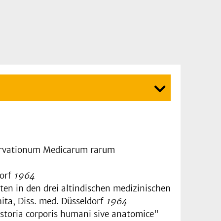
servationum Medicarum rarum
dorf
1964
n in den drei altindischen medizinischen
a, Diss. med. Düsseldorf
1964
storia corporis humani sive anatomice"