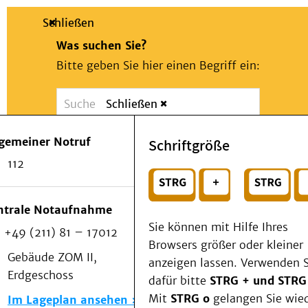
Schließen
Was suchen Sie?
Bitte geben Sie hier einen Begriff ein:
Schließen
Suche
Presse
Kontakt
Notfall
lgemeiner Notruf
Schriftgröße
Suchen
Patienten & Besucher
112
Kliniken/Institute/Zentren
oder
Als Patient am UKD
Beratung und Unterstützung
Wählen Sie ein Thema für Ihren Schnelleinstie
ntrale Notaufnahme
Veranstaltungen
Sie können mit Hilfe Ihres
+49 (211) 81 – 17012
Kommunikation im Medizinwesen (KIM)
Browsers größer oder kleiner
Notfall
Gebäude ZOM II,
anzeigen lassen. Verwenden S
Forschung & Lehre
Erdgeschoss
dafür bitte
STRG + und STRG
Medizinische Fakultät
Mit
STRG o
gelangen Sie wie
Im Lageplan ansehen
Die Institute des UKD