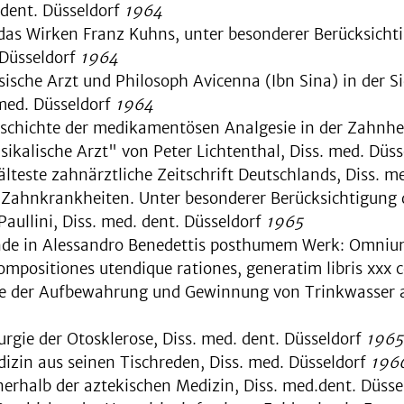
 dent. Düsseldorf
1964
 das Wirken Franz Kuhns, unter beson­derer Berücksicht
 Düsseldorf
1964
che Arzt und Philosoph Avi­cenna (Ibn Sina) in der Si
 med. Düsseldorf
1964
schichte der medikamentösen Analge­sie in der Zahnhei
alische Arzt" von Peter Lich­tenthal, Diss. med. Düs
lteste zahnärztliche Zeitschrift Deutschlands, Diss. m
i Zahnkrankheiten. Unter besonderer Berücksichtigung
aullini, Diss. med. dent. Düsseldorf
1965
de in Alessandro Benedettis post­humem Werk: Omnium
ompositiones utendique rationes, generatim libris xxx c
te der Aufbewahrung und Gewin­nung von Trinkwasser au
urgie der Otosklerose, Diss. med. dent. Düsseldorf
1965
dizin aus seinen Tischreden, Diss. med. Düsseldorf
196
erhalb der aztekischen Medizin, Diss. med.dent. Düss