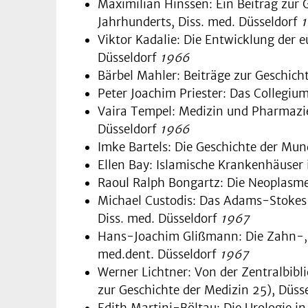
Maximilian Hinssen: Ein Beitrag zur 
Jahrhunderts, Diss. med. Düsseldorf
Viktor Kadalie: Die Entwicklung der 
Düsseldorf
1966
Bärbel Mahler: Beiträge zur Geschicht
Peter Joachim Priester: Das Collegiu
Vaira Tempel: Medizin und Pharmazie 
Düsseldorf
1966
Imke Bartels: Die Geschichte der M
Ellen Bay: Islamische Krankenhäuser i
Raoul Ralph Bongartz: Die Neoplasme
Michael Custodis: Das Adams-Stokes-
Diss. med. Düs­seldorf
1967
Hans-Joachim Glißmann: Die Zahn-, 
med.dent. Düsseldorf
1967
Werner Lichtner: Von der Zentralbibl
zur Geschichte der Medizin 25), Düss
Edith Martini-Böltau: Die Urologie i