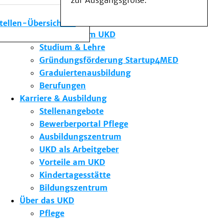
zur Ausgangsgröße.
Medizinische Fakultät
Die Institute des UKD
stellen-Übersicht
Forschung am UKD
Studium & Lehre
Gründungsförderung Startup4MED
Graduiertenausbildung
Berufungen
Karriere & Ausbildung
Stellenangebote
Bewerberportal Pflege
Ausbildungszentrum
UKD als Arbeitgeber
Vorteile am UKD
Kindertagesstätte
Bildungszentrum
Über das UKD
Pflege