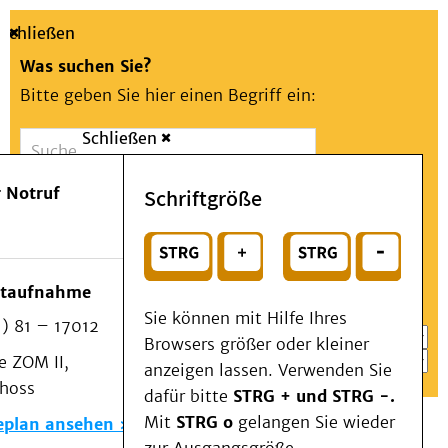
Schließen
Was suchen Sie?
Bitte geben Sie hier einen Begriff ein:
Schließen
Suche
Presse
Kontakt
Aa
Notfall
 Notruf
Schriftgröße
Menü
Suchen
Patienten & Besucher
oder
Kliniken/Institute/Zentren
Wählen Sie ein Thema für Ihren Schnelleinstieg
otaufnahme
Als Patient am UKD
Sie können mit Hilfe Ihres
) 81 – 17012
Beratung und Unterstützung
Browsers größer oder kleiner
 ZOM II,
Veranstaltungen
anzeigen lassen. Verwenden Sie
choss
Kommunikation im Medizinwesen (KIM)
dafür bitte
STRG + und STRG -.
Notfall
Mit
STRG o
gelangen Sie wieder
eplan ansehen
Forschung & Lehre