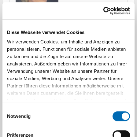
Diese Webseite verwendet Cookies
Wir verwenden Cookies, um Inhalte und Anzeigen zu
Dr. med. Dr. rer. nat. Svenja
personalisieren, Funktionen für soziale Medien anbieten
Daschkey
zu können und die Zugriffe auf unsere Website zu
analysieren. Außerdem geben wir Informationen zu Ihrer
Weiterbildungsassistentin für
Verwendung unserer Website an unsere Partner für
Humangenetik
soziale Medien, Werbung und Analysen weiter. Unsere
B.Sc. Bioinformatik und Genomforschung
Partner führen diese Informationen möglicherweise mit
M.Sc. Genombasierte Systembiologie
weiteren Daten zusammen, die Sie ihnen bereitgestellt
haben oder die sie im Rahmen Ihrer Nutzung der Dienste
gesammelt haben.
Einwilligungsauswahl
Svenja.Daschkey@med.uni-duessel
Notwendig
dorf.de
Präferenzen