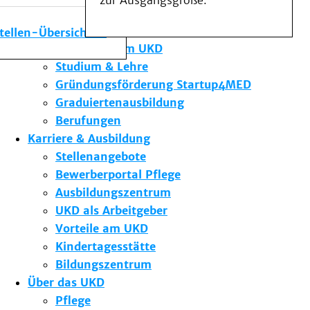
zur Ausgangsgröße.
Medizinische Fakultät
Die Institute des UKD
stellen-Übersicht
Forschung am UKD
Studium & Lehre
Gründungsförderung Startup4MED
Graduiertenausbildung
Berufungen
Karriere & Ausbildung
Stellenangebote
Bewerberportal Pflege
Ausbildungszentrum
UKD als Arbeitgeber
Vorteile am UKD
Kindertagesstätte
Bildungszentrum
Über das UKD
Pflege