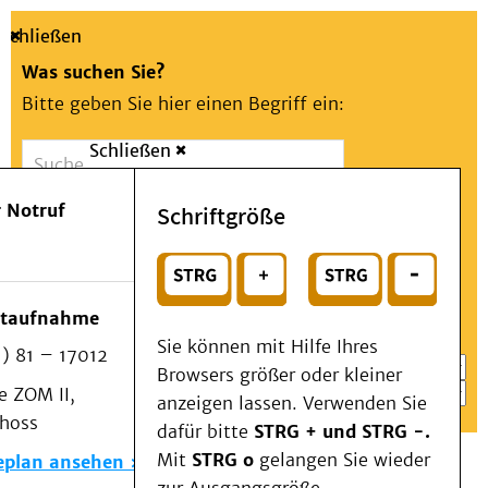
Schließen
Was suchen Sie?
Bitte geben Sie hier einen Begriff ein:
Schließen
Suche
Presse
Kontakt
Aa
Notfall
 Notruf
Schriftgröße
Menü
Suchen
Patienten & Besucher
oder
Kliniken/Institute/Zentren
Wählen Sie ein Thema für Ihren Schnelleinstieg
otaufnahme
Als Patient am UKD
Sie können mit Hilfe Ihres
) 81 – 17012
Beratung und Unterstützung
Browsers größer oder kleiner
 ZOM II,
Veranstaltungen
anzeigen lassen. Verwenden Sie
choss
Kommunikation im Medizinwesen (KIM)
dafür bitte
STRG + und STRG -.
Notfall
Mit
STRG o
gelangen Sie wieder
eplan ansehen
Forschung & Lehre