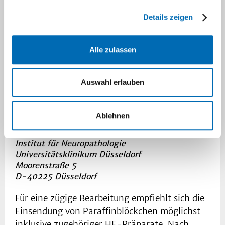
Neuroanatomie (DGNN)
. Im Rahmen
Details zeigen
neuroonkologischer
Therapieoptimierungsstudien sowie zur
konsiliarischen neuropathologischen
Alle zulassen
Begutachtung diagnostisch schwieriger
Tumoren des Nervensystems können
Auswahl erlauben
Tumorproben an die folgende Adresse versandt
werden.
Ablehnen
Hirntumor-Referenzzentrum der DGNN
Prof. Dr. Guido Reifenberger
Institut für Neuropathologie
Universitätsklinikum Düsseldorf
Moorenstraße 5
D-40225 Düsseldorf
Für eine zügige Bearbeitung empfiehlt sich die
Einsendung von Paraffinblöckchen möglichst
inklusive zugehöriger HE-Präparate. Nach