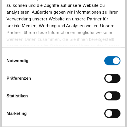
Download-Bereich
zu können und die Zugriffe auf unsere Website zu
analysieren. Außerdem geben wir Informationen zu Ihrer
Verwendung unserer Website an unsere Partner für
Übersicht Institute
soziale Medien, Werbung und Analysen weiter. Unsere
Partner führen diese Informationen möglicherweise mit
weiteren Daten zusammen, die Sie ihnen bereitgestellt
Navigation
haben oder die sie im Rahmen Ihrer Nutzung der Dienste
gesammelt haben.
Einwilligungsauswahl
Hirntumor-Referenzzentrum der
Notwendig
DGNN
Präferenzen
Das Institut für Neuropathologie der Heinrich-
Heine-Universität fungiert gemeinsam mit
Statistiken
dem Institut für
Neuropathologie der
Universität Bonn
(Prof. Dr. T. Pietsch) als
Marketing
Hirntumor-Referenzzentrum der
Deutschen
Gesellschaft für Neuropathologie und