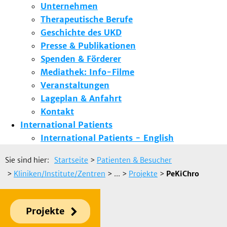
Unternehmen
Therapeutische Berufe
Geschichte des UKD
Presse & Publikationen
Spenden & Förderer
Mediathek: Info-Filme
Veranstaltungen
Lageplan & Anfahrt
Kontakt
International Patients
International Patients - English
Sie sind hier:
Startseite
>
Patienten & Besucher
>
Kliniken/Institute/Zentren
> ...
>
Projekte
>
PeKiChro
Projekte