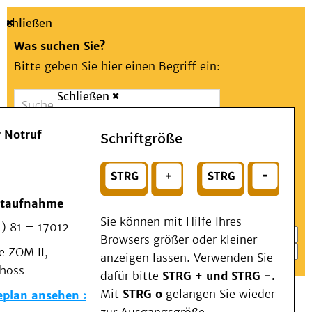
Schließen
Was suchen Sie?
Bitte geben Sie hier einen Begriff ein:
Schließen
Suche
Presse
Kontakt
Aa
Notfall
 Notruf
Schriftgröße
Menü
Suchen
Patienten & Besucher
oder
Kliniken/Institute/Zentren
Wählen Sie ein Thema für Ihren Schnelleinstieg
otaufnahme
Als Patient am UKD
Sie können mit Hilfe Ihres
) 81 – 17012
Beratung und Unterstützung
Browsers größer oder kleiner
 ZOM II,
Veranstaltungen
anzeigen lassen. Verwenden Sie
choss
Kommunikation im Medizinwesen (KIM)
dafür bitte
STRG + und STRG -.
Notfall
Mit
STRG o
gelangen Sie wieder
eplan ansehen
Forschung & Lehre