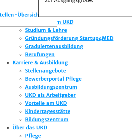
zur Ausgangsgröße.
Medizinische Fakultät
Die Institute des UKD
stellen-Übersicht
Forschung am UKD
Studium & Lehre
Gründungsförderung Startup4MED
Graduiertenausbildung
Berufungen
Karriere & Ausbildung
Stellenangebote
Bewerberportal Pflege
Ausbildungszentrum
UKD als Arbeitgeber
Vorteile am UKD
Kindertagesstätte
Bildungszentrum
Über das UKD
Pflege