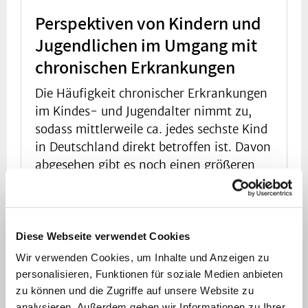
Perspektiven von Kindern und
Jugendlichen im Umgang mit
chronischen Erkrankungen
Die Häufigkeit chronischer Erkrankungen
im Kindes- und Jugendalter nimmt zu,
sodass mittlerweile ca. jedes sechste Kind
in Deutschland direkt betroffen ist. Davon
abgesehen gibt es noch einen größeren
Kreis betroffener Geschwister, die
ebenfalls täglich mit dem Thema
chronischer Erkrankungen befasst sind.
Im Sinne einer patientenzentrierten
Diese Webseite verwendet Cookies
Gesundheitsversorgung, die insbesondere
Wir verwenden Cookies, um Inhalte und Anzeigen zu
auch kinder- und familiengerecht
personalisieren, Funktionen für soziale Medien anbieten
gestaltet wird, ist es wichtig die
zu können und die Zugriffe auf unsere Website zu
analysieren. Außerdem geben wir Informationen zu Ihrer