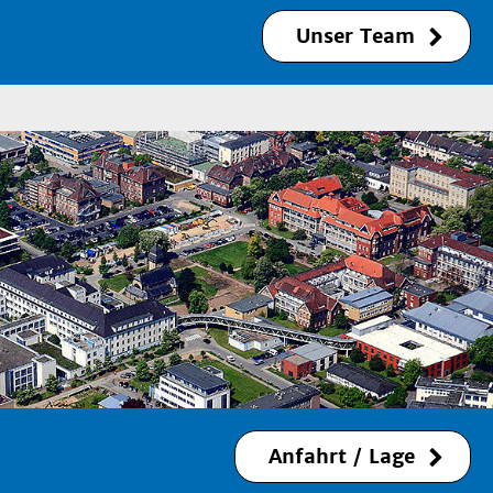
Unser Team
Dr. med. Marc
Rehlinghaus
Oberarzt
Marc.Rehlinghaus@med.uni-
duesseldorf.de
Anfahrt / Lage