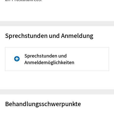
Sprechstunden und Anmeldung
Sprechstunden und
Anmeldemöglichkeiten
Sprechstunden-Übersicht
:
(Prostatakarzinom,
Blasenkarzinom, Nierentumor,
Behandlungsschwerpunkte
Hodentumor, konservative
urologische Onkologie,