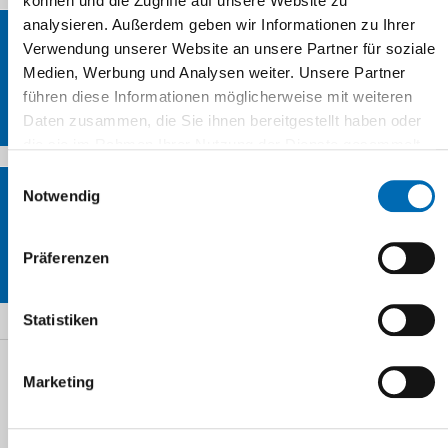
können und die Zugriffe auf unsere Website zu
analysieren. Außerdem geben wir Informationen zu Ihrer
Verwendung unserer Website an unsere Partner für soziale
Medien, Werbung und Analysen weiter. Unsere Partner
führen diese Informationen möglicherweise mit weiteren
Publikationen
Daten zusammen, die Sie ihnen bereitgestellt haben oder
die sie im Rahmen Ihrer Nutzung der Dienste gesammelt
haben.
Einwilligungsauswahl
Notwendig
Veranstaltungen
Präferenzen
Statistiken
Marketing
Startseite