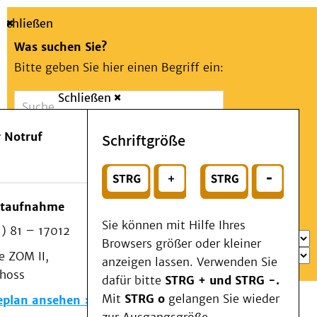
Schließen
Was suchen Sie?
Bitte geben Sie hier einen Begriff ein:
Schließen
Suche
Presse
Kontakt
Aa
Notfall
 Notruf
Schriftgröße
Menü
Suchen
Patienten & Besucher
oder
Kliniken/Institute/Zentren
Wählen Sie ein Thema für Ihren Schnelleinstieg
otaufnahme
Als Patient am UKD
Sie können mit Hilfe Ihres
) 81 – 17012
Beratung und Unterstützung
Browsers größer oder kleiner
 ZOM II,
Veranstaltungen
anzeigen lassen. Verwenden Sie
choss
Kommunikation im Medizinwesen (KIM)
dafür bitte
STRG + und STRG -.
Notfall
Mit
STRG o
gelangen Sie wieder
eplan ansehen
Forschung & Lehre