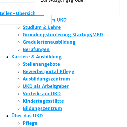
zur Ausgangsgröße.
Medizinische Fakultät
Die Institute des UKD
stellen-Übersicht
Forschung am UKD
Studium & Lehre
Gründungsförderung Startup4MED
Graduiertenausbildung
Berufungen
Karriere & Ausbildung
Stellenangebote
Bewerberportal Pflege
Ausbildungszentrum
UKD als Arbeitgeber
Vorteile am UKD
Kindertagesstätte
Bildungszentrum
Über das UKD
Pflege