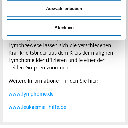
Erkrankungsformen zuordnen lassen: Die
Hodgkin-Lymphome = HL (auch Morbus
Auswahl erlauben
Hodgkin oder Lymphogranulomatose genannt)
und die Non-Hodgkin-Lymphome = NHL.
Ablehnen
Durch feingewebliche Untersuchungen
(Histologie) von Lymphknoten und
Lymphgewebe lassen sich die verschiedenen
Krankheitsbilder aus dem Kreis der malignen
Lymphome identifizieren und je einer der
beiden Gruppen zuordnen.
Weitere Informationen finden Sie hier:
www.lymphome.de
www.leukaemie-hilfe.de