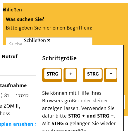
Schließen
Was suchen Sie?
Bitte geben Sie hier einen Begriff ein:
Schließen
Suche
Presse
Kontakt
Aa
Notfall
 Notruf
Schriftgröße
Menü
Suchen
Patienten & Besucher
oder
Kliniken/Institute/Zentren
Wählen Sie ein Thema für Ihren Schnelleinstieg
otaufnahme
Als Patient am UKD
Sie können mit Hilfe Ihres
) 81 – 17012
Beratung und Unterstützung
Browsers größer oder kleiner
 ZOM II,
Veranstaltungen
anzeigen lassen. Verwenden Sie
choss
Kommunikation im Medizinwesen (KIM)
dafür bitte
STRG + und STRG -.
Notfall
Mit
STRG o
gelangen Sie wieder
eplan ansehen
Forschung & Lehre