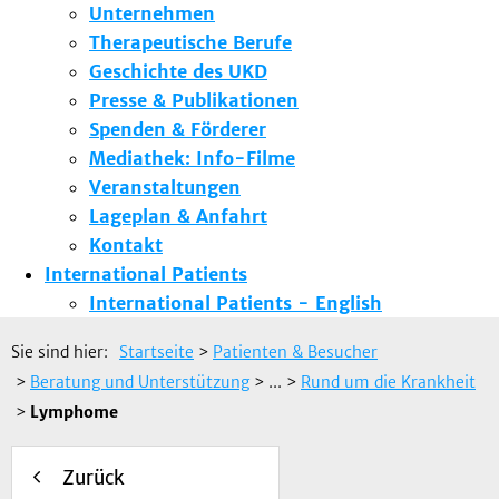
Unternehmen
Therapeutische Berufe
Geschichte des UKD
Presse & Publikationen
Spenden & Förderer
Mediathek: Info-Filme
Veranstaltungen
Lageplan & Anfahrt
Kontakt
International Patients
International Patients - English
Sie sind hier:
Startseite
>
Patienten & Besucher
>
Beratung und Unterstützung
> ...
>
Rund um die Krankheit
>
Lymphome
Zurück