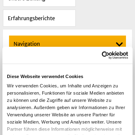
Erfahrungsberichte
Navigation
Lymphome
Jede Körperzelle kann aufgrund bestimmter
Diese Webseite verwendet Cookies
Veränderungen des Erbgutes entarten und
Wir verwenden Cookies, um Inhalte und Anzeigen zu
durch ein unkontrolliertes Wachstum Tumore
personalisieren, Funktionen für soziale Medien anbieten
(Geschwulste, Gewebe-wucherungen) bilden.
zu können und die Zugriffe auf unsere Website zu
analysieren. Außerdem geben wir Informationen zu Ihrer
Tumore des lymphatischen Systems werden als
Verwendung unserer Website an unsere Partner für
Lymphome bezeichnet, was darauf hindeutet,
soziale Medien, Werbung und Analysen weiter. Unsere
dass diese Erkrankungen von den
Partner führen diese Informationen möglicherweise mit
lymphatischen Organen wie Lymphknoten und