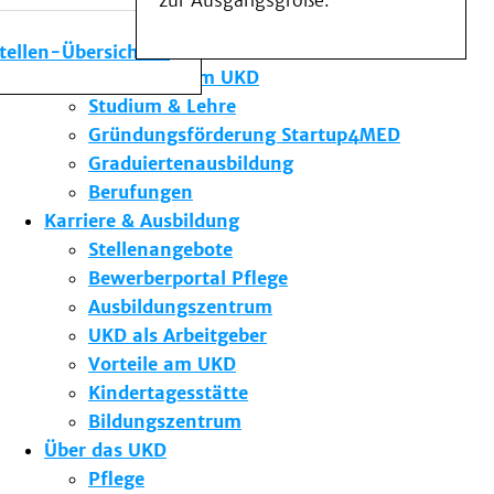
zur Ausgangsgröße.
Medizinische Fakultät
Die Institute des UKD
stellen-Übersicht
Forschung am UKD
Studium & Lehre
Gründungsförderung Startup4MED
Graduiertenausbildung
Berufungen
Karriere & Ausbildung
Stellenangebote
Bewerberportal Pflege
Ausbildungszentrum
UKD als Arbeitgeber
Vorteile am UKD
Kindertagesstätte
Bildungszentrum
Über das UKD
Pflege