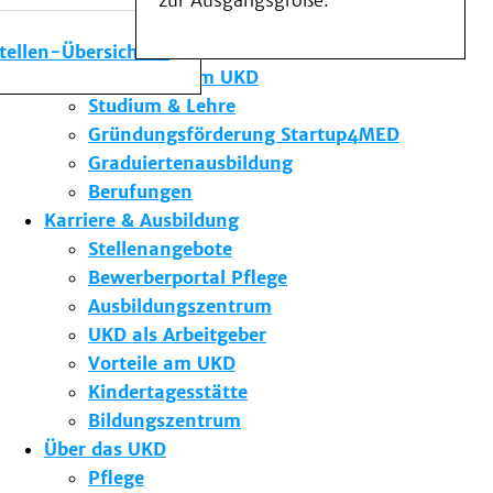
zur Ausgangsgröße.
Medizinische Fakultät
Die Institute des UKD
stellen-Übersicht
Forschung am UKD
Studium & Lehre
Gründungsförderung Startup4MED
Graduiertenausbildung
Berufungen
Karriere & Ausbildung
Stellenangebote
Bewerberportal Pflege
Ausbildungszentrum
UKD als Arbeitgeber
Vorteile am UKD
Kindertagesstätte
Bildungszentrum
Über das UKD
Pflege