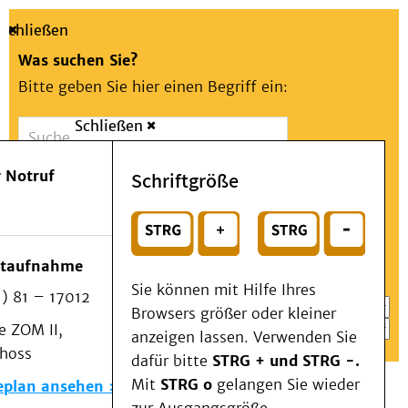
Schließen
Was suchen Sie?
Bitte geben Sie hier einen Begriff ein:
Schließen
Suche
Presse
Kontakt
Aa
Notfall
 Notruf
Schriftgröße
Menü
Suchen
Patienten & Besucher
oder
Kliniken/Institute/Zentren
Wählen Sie ein Thema für Ihren Schnelleinstieg
otaufnahme
Als Patient am UKD
Sie können mit Hilfe Ihres
) 81 – 17012
Beratung und Unterstützung
Browsers größer oder kleiner
 ZOM II,
Veranstaltungen
anzeigen lassen. Verwenden Sie
choss
Kommunikation im Medizinwesen (KIM)
dafür bitte
STRG + und STRG -.
Notfall
Mit
STRG o
gelangen Sie wieder
eplan ansehen
Forschung & Lehre