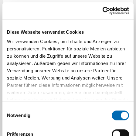
Dr. Heike Behrbohm,
h.behrbohm@leukaemie-
hilfe.de
,
www.leukaemie-hilfe.de
.
Diese Webseite verwendet Cookies
Die Deutsche Leukämie- & Lymphom-Hilfe
(DLH e.V.) ist der Bundesverband der
Wir verwenden Cookies, um Inhalte und Anzeigen zu
Selbsthilfeorganisationen zur Unterstützung
personalisieren, Funktionen für soziale Medien anbieten
zu können und die Zugriffe auf unsere Website zu
von Erwachsenen mit Leukämien und
analysieren. Außerdem geben wir Informationen zu Ihrer
Lymphomen. Neben der Unterstützung der
Verwendung unserer Website an unsere Partner für
Selbsthilfegruppen ist es der DLH ein Anliegen,
soziale Medien, Werbung und Analysen weiter. Unsere
die Interessen von Blutkrebsbetroffenen
Partner führen diese Informationen möglicherweise mit
gegenüber der Politik, den Krankenkassen,
weiteren Daten zusammen, die Sie ihnen bereitgestellt
medizinischen Organisationen und anderen
haben oder die sie im Rahmen Ihrer Nutzung der Dienste
Institutionen zu vertreten. Sie hält ein
gesammelt haben.
Einwilligungsauswahl
umfangreiches Angebot an Infomaterial für
Notwendig
ratsuchende Patienten und Angehörige vor.
Die DLH steht unter der Schirmherrschaft der
Präferenzen