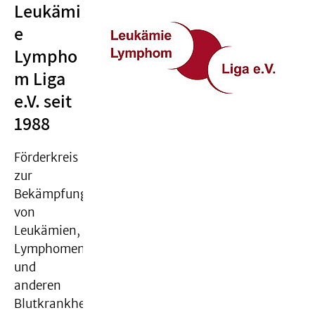
Leukämi
e
Lympho
m Liga
e.V. seit
1988
Förderkreis
zur
Bekämpfung
von
Leukämien,
Lymphomen
und
anderen
Blutkrankheiten