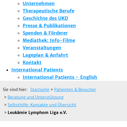
Unternehmen
Therapeutische Berufe
Geschichte des UKD
Presse & Publikationen
Spenden & Förderer
Mediathek: Info-Filme
Veranstaltungen
Lageplan & Anfahrt
Kontakt
International Patients
International Patients - English
Sie sind hier:
Startseite
>
Patienten & Besucher
>
Beratung und Unterstützung
>
Selbsthilfe: Kontakte und Übersicht
>
Leukämie Lymphom Liga e.V.