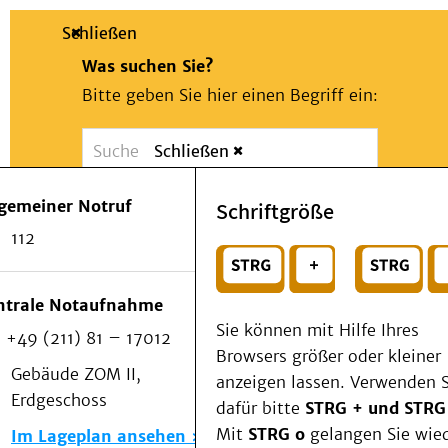
Schließen
Was suchen Sie?
Bitte geben Sie hier einen Begriff ein:
Schließen
Suche
Presse
Kontakt
Notfall
lgemeiner Notruf
Schriftgröße
Suchen
Patienten & Besucher
112
Kliniken/Institute/Zentren
oder
Als Patient am UKD
Beratung und Unterstützung
Wählen Sie ein Thema für Ihren Schnelleinstie
ntrale Notaufnahme
Veranstaltungen
Sie können mit Hilfe Ihres
+49 (211) 81 – 17012
Kommunikation im Medizinwesen (KIM)
Browsers größer oder kleiner
Notfall
Gebäude ZOM II,
anzeigen lassen. Verwenden S
Forschung & Lehre
Erdgeschoss
dafür bitte
STRG + und STRG
Medizinische Fakultät
Mit
STRG o
gelangen Sie wie
Im Lageplan ansehen
Die Institute des UKD