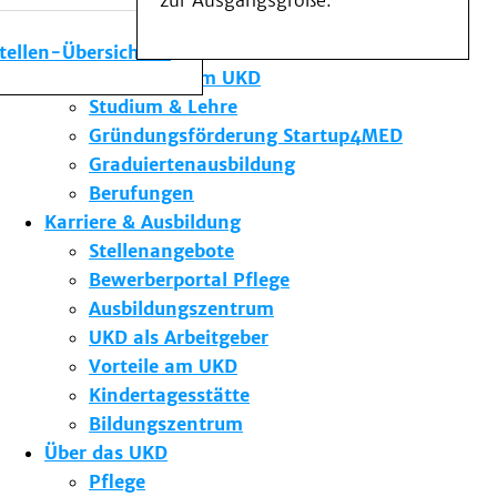
zur Ausgangsgröße.
Medizinische Fakultät
Die Institute des UKD
stellen-Übersicht
Forschung am UKD
Studium & Lehre
Gründungsförderung Startup4MED
Graduiertenausbildung
Berufungen
Karriere & Ausbildung
Stellenangebote
Bewerberportal Pflege
Ausbildungszentrum
UKD als Arbeitgeber
Vorteile am UKD
Kindertagesstätte
Bildungszentrum
Über das UKD
Pflege