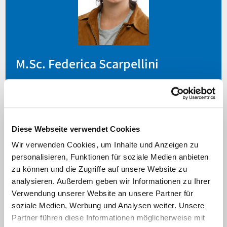
M.Sc. Federica Scarpellini
Federica.Scarpellini@med.uni-
duesseldorf.de
Diese Webseite verwendet Cookies
0211-81-05169
Wir verwenden Cookies, um Inhalte und Anzeigen zu
personalisieren, Funktionen für soziale Medien anbieten
zu können und die Zugriffe auf unsere Website zu
analysieren. Außerdem geben wir Informationen zu Ihrer
Verwendung unserer Website an unsere Partner für
soziale Medien, Werbung und Analysen weiter. Unsere
Partner führen diese Informationen möglicherweise mit