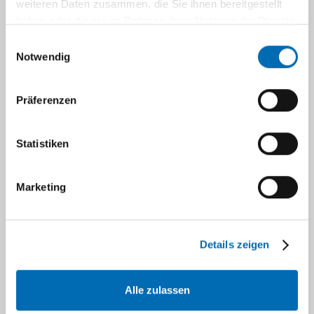
weiteren Daten zusammen, die Sie ihnen bereitgestellt
haben oder die sie im Rahmen Ihrer Nutzung der Dienste
gesammelt haben.
Einwilligungsauswahl
Notwendig
Präferenzen
M. Sc. Lucy Madeleine Werner
Statistiken
LucyMadeleine.Werner@med.uni-
Marketing
duesseldorf.de
0211-81-05204
Details zeigen
Alle zulassen
Navigation