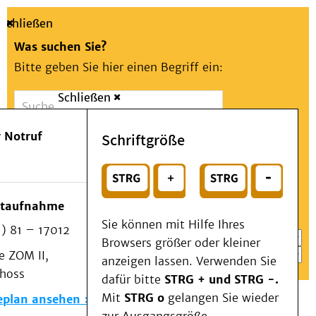
Schließen
Was suchen Sie?
Bitte geben Sie hier einen Begriff ein:
Schließen
Suche
Presse
Kontakt
Aa
Notfall
 Notruf
Schriftgröße
Menü
Suchen
Patienten & Besucher
oder
Kliniken/Institute/Zentren
Wählen Sie ein Thema für Ihren Schnelleinstieg
otaufnahme
Als Patient am UKD
Sie können mit Hilfe Ihres
) 81 – 17012
Beratung und Unterstützung
Browsers größer oder kleiner
 ZOM II,
Veranstaltungen
anzeigen lassen. Verwenden Sie
choss
Kommunikation im Medizinwesen (KIM)
dafür bitte
STRG + und STRG -.
Notfall
Mit
STRG o
gelangen Sie wieder
eplan ansehen
Forschung & Lehre