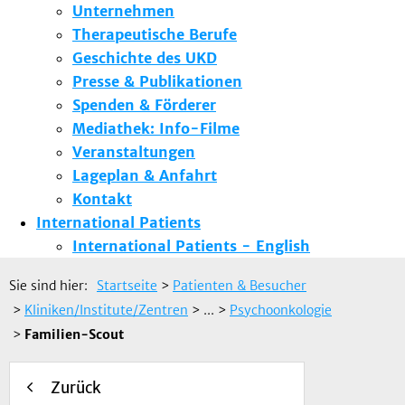
Unternehmen
Therapeutische Berufe
Geschichte des UKD
Presse & Publikationen
Spenden & Förderer
Mediathek: Info-Filme
Veranstaltungen
Lageplan & Anfahrt
Kontakt
International Patients
International Patients - English
Sie sind hier:
Startseite
>
Patienten & Besucher
>
Kliniken/Institute/Zentren
> ...
>
Psychoonkologie
>
Familien-Scout
Zurück