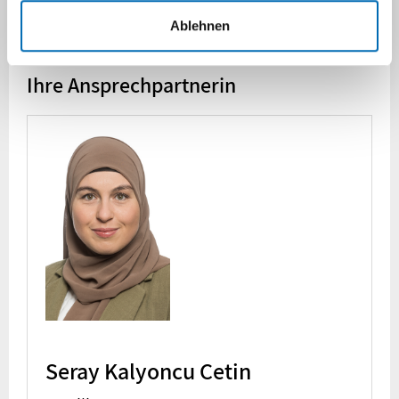
nehmen möchten, wenden sich gerne an:
Ablehnen
Ihre Ansprechpartnerin
Seray Kalyoncu Çetin