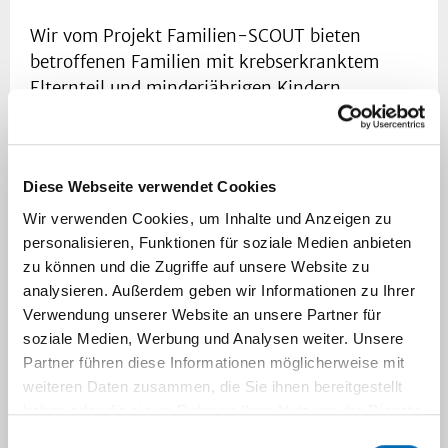
Wir vom Projekt Familien-SCOUT bieten
betroffenen Familien mit krebserkranktem
Elternteil und minderjährigen Kindern
Unterstützung an.
Was ist ein Familien-SCOUT?
Diese Webseite verwendet Cookies
Ein Familien-SCOUT ist eine feste
Wir verwenden Cookies, um Inhalte und Anzeigen zu
Ansprechperson, die Ihre Familie und Ihre
personalisieren, Funktionen für soziale Medien anbieten
Kinder berät, begleitet und bedarfsgerecht
zu können und die Zugriffe auf unsere Website zu
unterstützt. Gemeinsam mit Ihnen entwickelt
analysieren. Außerdem geben wir Informationen zu Ihrer
er individuelle Lösungswege. Dabei kann es
Verwendung unserer Website an unsere Partner für
sich um sozialrechtliche und finanzielle Fragen,
soziale Medien, Werbung und Analysen weiter. Unsere
den Antrag auf eine Haushaltshilfe oder die
Partner führen diese Informationen möglicherweise mit
weiteren Daten zusammen, die Sie ihnen bereitgestellt
Förderung der Krankheitsbewältigung bei
haben oder die sie im Rahmen Ihrer Nutzung der Dienste
Eltern und Kindern handeln. Ihr Familien-
gesammelt haben.
Scout kennt die vorhandenen
Einwilligungsauswahl