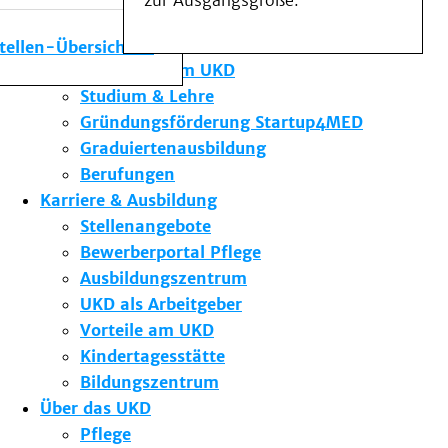
zur Ausgangsgröße.
Medizinische Fakultät
Die Institute des UKD
stellen-Übersicht
Forschung am UKD
Studium & Lehre
Gründungsförderung Startup4MED
Graduiertenausbildung
Berufungen
Karriere & Ausbildung
Stellenangebote
Bewerberportal Pflege
Ausbildungszentrum
UKD als Arbeitgeber
Vorteile am UKD
Kindertagesstätte
Bildungszentrum
Über das UKD
Pflege