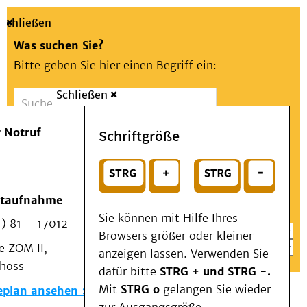
Schließen
Was suchen Sie?
Bitte geben Sie hier einen Begriff ein:
Schließen
Suche
Presse
Kontakt
Aa
Notfall
 Notruf
Schriftgröße
Menü
Suchen
Patienten & Besucher
oder
Kliniken/Institute/Zentren
Wählen Sie ein Thema für Ihren Schnelleinstieg
otaufnahme
Als Patient am UKD
Sie können mit Hilfe Ihres
) 81 – 17012
Beratung und Unterstützung
Browsers größer oder kleiner
 ZOM II,
Veranstaltungen
anzeigen lassen. Verwenden Sie
choss
Kommunikation im Medizinwesen (KIM)
dafür bitte
STRG + und STRG -.
Notfall
Mit
STRG o
gelangen Sie wieder
eplan ansehen
Forschung & Lehre