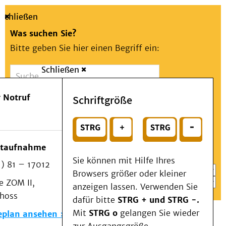
Schließen
Was suchen Sie?
Bitte geben Sie hier einen Begriff ein:
Schließen
Suche
Presse
Kontakt
Aa
Notfall
 Notruf
Schriftgröße
Menü
Suchen
Patienten & Besucher
oder
Kliniken/Institute/Zentren
Wählen Sie ein Thema für Ihren Schnelleinstieg
otaufnahme
Als Patient am UKD
Sie können mit Hilfe Ihres
) 81 – 17012
Beratung und Unterstützung
Browsers größer oder kleiner
 ZOM II,
Veranstaltungen
anzeigen lassen. Verwenden Sie
choss
Kommunikation im Medizinwesen (KIM)
dafür bitte
STRG + und STRG -.
Notfall
Mit
STRG o
gelangen Sie wieder
eplan ansehen
Forschung & Lehre