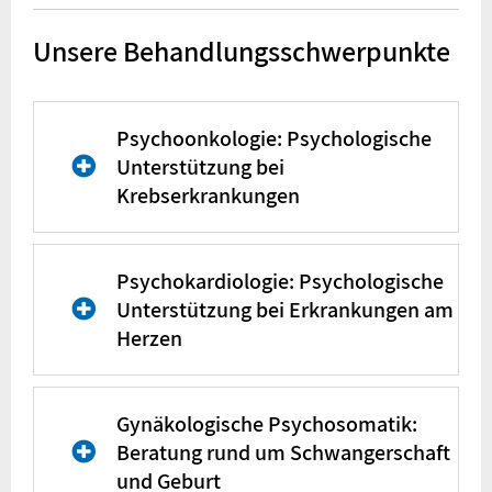
Unsere Behandlungsschwerpunkte
Psychoonkologie: Psychologische
Unterstützung bei
Krebserkrankungen
Psychoonkologie
Psychokardiologie: Psychologische
Unterstützung bei Erkrankungen am
Das Wort
Psychoonkologie
Herzen
setzt sich zusammen aus
“Psycho” = Selle, seelisch
und “Onkologie” = die
Psychokardiologie
Gynäkologische Psychosomatik:
Wissenschaft, die sich mit
Beratung rund um Schwangerschaft
Krebserkrankungen
Das Wort
Psychokardiologie
und Geburt