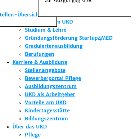
zur Ausgangsgröße.
Medizinische Fakultät
Die Institute des UKD
stellen-Übersicht
Forschung am UKD
Studium & Lehre
Gründungsförderung Startup4MED
Graduiertenausbildung
Berufungen
Karriere & Ausbildung
Stellenangebote
Bewerberportal Pflege
Ausbildungszentrum
UKD als Arbeitgeber
Vorteile am UKD
Kindertagesstätte
Bildungszentrum
Über das UKD
Pflege