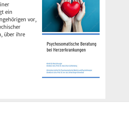
iner
gt ein
ngehörigen vor,
ychischer
, über ihre