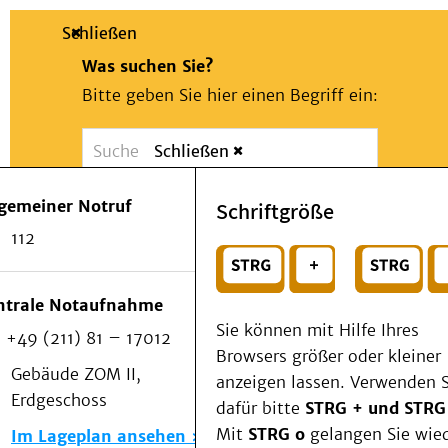
Schließen
Was suchen Sie?
Bitte geben Sie hier einen Begriff ein:
Schließen
Suche
Presse
Kontakt
Notfall
lgemeiner Notruf
Schriftgröße
Suchen
Patienten & Besucher
112
Kliniken/Institute/Zentren
oder
Als Patient am UKD
Beratung und Unterstützung
Wählen Sie ein Thema für Ihren Schnelleinstie
ntrale Notaufnahme
Veranstaltungen
Sie können mit Hilfe Ihres
+49 (211) 81 – 17012
Kommunikation im Medizinwesen (KIM)
Browsers größer oder kleiner
Notfall
Gebäude ZOM II,
anzeigen lassen. Verwenden S
Forschung & Lehre
Erdgeschoss
dafür bitte
STRG + und STRG
Medizinische Fakultät
Mit
STRG o
gelangen Sie wie
Im Lageplan ansehen
Die Institute des UKD