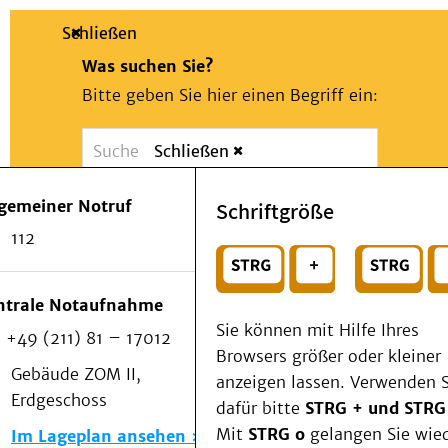
Schließen
Was suchen Sie?
Bitte geben Sie hier einen Begriff ein:
Schließen
Suche
Presse
Kontakt
Notfall
lgemeiner Notruf
Schriftgröße
Suchen
Patienten & Besucher
112
Kliniken/Institute/Zentren
oder
Als Patient am UKD
Beratung und Unterstützung
Wählen Sie ein Thema für Ihren Schnelleinstie
ntrale Notaufnahme
Veranstaltungen
Sie können mit Hilfe Ihres
+49 (211) 81 – 17012
Kommunikation im Medizinwesen (KIM)
Browsers größer oder kleiner
Notfall
Gebäude ZOM II,
anzeigen lassen. Verwenden S
Forschung & Lehre
Erdgeschoss
dafür bitte
STRG + und STRG
Medizinische Fakultät
Mit
STRG o
gelangen Sie wie
Im Lageplan ansehen
Die Institute des UKD