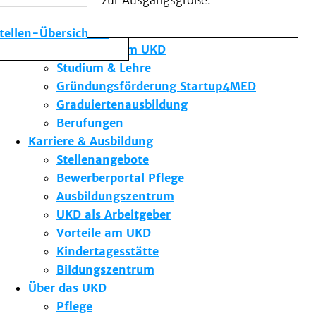
zur Ausgangsgröße.
Medizinische Fakultät
Die Institute des UKD
stellen-Übersicht
Forschung am UKD
Studium & Lehre
Gründungsförderung Startup4MED
Graduiertenausbildung
Berufungen
Karriere & Ausbildung
Stellenangebote
Bewerberportal Pflege
Ausbildungszentrum
UKD als Arbeitgeber
Vorteile am UKD
Kindertagesstätte
Bildungszentrum
Über das UKD
Pflege