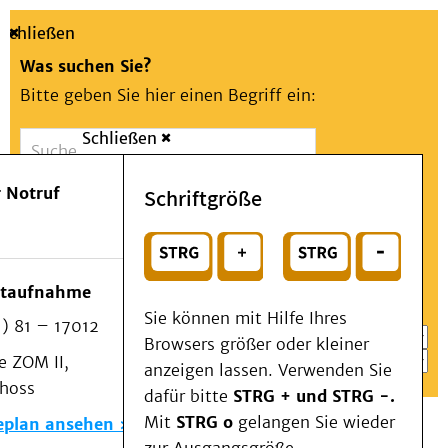
Schließen
Was suchen Sie?
Bitte geben Sie hier einen Begriff ein:
Schließen
Suche
Presse
Kontakt
Aa
Notfall
 Notruf
Schriftgröße
Menü
Suchen
Patienten & Besucher
oder
Kliniken/Institute/Zentren
Wählen Sie ein Thema für Ihren Schnelleinstieg
otaufnahme
Als Patient am UKD
Sie können mit Hilfe Ihres
) 81 – 17012
Beratung und Unterstützung
Browsers größer oder kleiner
 ZOM II,
Veranstaltungen
anzeigen lassen. Verwenden Sie
choss
Kommunikation im Medizinwesen (KIM)
dafür bitte
STRG + und STRG -.
Notfall
Mit
STRG o
gelangen Sie wieder
eplan ansehen
Forschung & Lehre