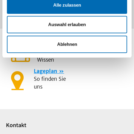
Die
Krebsberatungsstelle
hat eine eigene
Alle zulassen
Internetseite. Diese finden Sie
hier
.
Auswahl erlauben
Mediathek
Ablehnen
Information und
Wissen
Lageplan
So finden Sie
uns
Kontakt