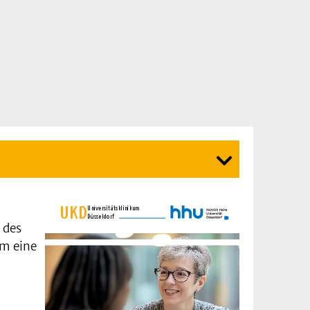
 des
um eine