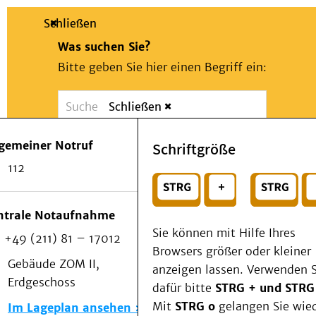
Schließen
Was suchen Sie?
Bitte geben Sie hier einen Begriff ein:
Schließen
Suche
Presse
Kontakt
Notfall
lgemeiner Notruf
Schriftgröße
Suchen
Patienten & Besucher
112
Kliniken/Institute/Zentren
oder
Als Patient am UKD
Beratung und Unterstützung
Wählen Sie ein Thema für Ihren Schnelleinstie
ntrale Notaufnahme
Veranstaltungen
Sie können mit Hilfe Ihres
+49 (211) 81 – 17012
Kommunikation im Medizinwesen (KIM)
Browsers größer oder kleiner
Notfall
Gebäude ZOM II,
anzeigen lassen. Verwenden S
Forschung & Lehre
Erdgeschoss
dafür bitte
STRG + und STRG
Medizinische Fakultät
Mit
STRG o
gelangen Sie wie
Im Lageplan ansehen
Die Institute des UKD