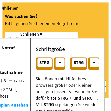
Schließen
Was suchen Sie?
Bitte geben Sie hier einen Begriff ein:
Schließen
Suche
Presse
Kontakt
Aa
Notfall
 Notruf
Schriftgröße
Menü
Suchen
Patienten & Besucher
oder
Kliniken/Institute/Zentren
Wählen Sie ein Thema für Ihren Schnelleinstieg
otaufnahme
Als Patient am UKD
Sie können mit Hilfe Ihres
) 81 – 17012
Beratung und Unterstützung
Browsers größer oder kleiner
 ZOM II,
Veranstaltungen
anzeigen lassen. Verwenden Sie
choss
Kommunikation im Medizinwesen (KIM)
dafür bitte
STRG + und STRG -.
Notfall
Mit
STRG o
gelangen Sie wieder
eplan ansehen
Forschung & Lehre