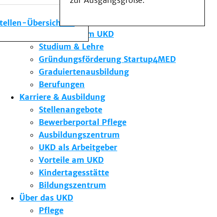
zur Ausgangsgröße.
Medizinische Fakultät
Die Institute des UKD
stellen-Übersicht
Forschung am UKD
Studium & Lehre
Gründungsförderung Startup4MED
Graduiertenausbildung
Berufungen
Karriere & Ausbildung
Stellenangebote
Bewerberportal Pflege
Ausbildungszentrum
UKD als Arbeitgeber
Vorteile am UKD
Kindertagesstätte
Bildungszentrum
Über das UKD
Pflege