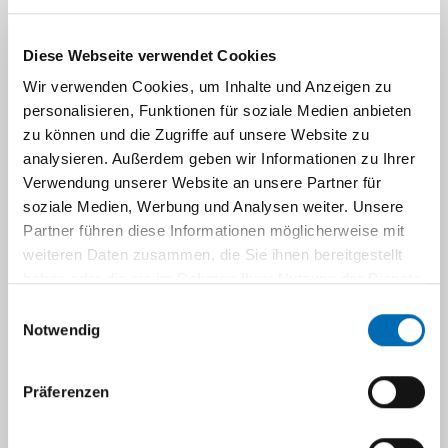
Navigation
Für Patienten
Diese Webseite verwendet Cookies
Wir verwenden Cookies, um Inhalte und Anzeigen zu
personalisieren, Funktionen für soziale Medien anbieten
Für Studierende
zu können und die Zugriffe auf unsere Website zu
analysieren. Außerdem geben wir Informationen zu Ihrer
Weiterbildung
Verwendung unserer Website an unsere Partner für
soziale Medien, Werbung und Analysen weiter. Unsere
Partner führen diese Informationen möglicherweise mit
Kurse & Kongresse
weiteren Daten zusammen, die Sie ihnen bereitgestellt
haben oder die sie im Rahmen Ihrer Nutzung der Dienste
gesammelt haben.
Anreise
Einwilligungsauswahl
Notwendig
Links
Präferenzen
Zentrum ZMK