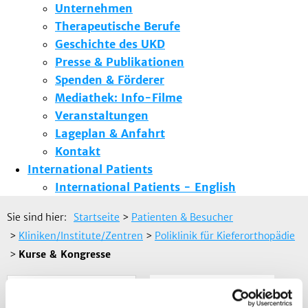
Unternehmen
Therapeutische Berufe
Geschichte des UKD
Presse & Publikationen
Spenden & Förderer
Mediathek: Info-Filme
Veranstaltungen
Lageplan & Anfahrt
Kontakt
International Patients
International Patients - English
Sie sind hier:
Startseite
>
Patienten & Besucher
>
Kliniken/Institute/Zentren
>
Poliklinik für Kieferorthopädie
>
Kurse & Kongresse
Team