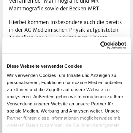
Verfahren der Mammografie und MR
Mammografie sowie der Becken MRT.
Hierbei kommen insbesondere auch die bereits
in der AG Medizinischen Physik aufgelisteten
Techniken der ASL und DWI zum Einsatz.
In der Mammografie werden der Stellenwert
der Kontrastmittel-gestützten Mammografie
Diese Webseite verwendet Cookies
sowie der Tomosynthese mit einem neuen
digitalen Vollfeldsystem untersucht. In
Wir verwenden Cookies, um Inhalte und Anzeigen zu
retrospektiven Untersuchungen wird die
personalisieren, Funktionen für soziale Medien anbieten
Wertigkeit der Bildgebung bei B3-5 Läsionen
zu können und die Zugriffe auf unsere Website zu
analysieren. Außerdem geben wir Informationen zu Ihrer
evaluiert.
Verwendung unserer Website an unsere Partner für
Das Institut für Diagnostische und
soziale Medien, Werbung und Analysen weiter. Unsere
Partner führen diese Informationen möglicherweise mit
Interventionelle Radiologie ist
weiteren Daten zusammen, die Sie ihnen bereitgestellt
Kooperationspartner des Brustzentrums des
haben oder die sie im Rahmen Ihrer Nutzung der Dienste