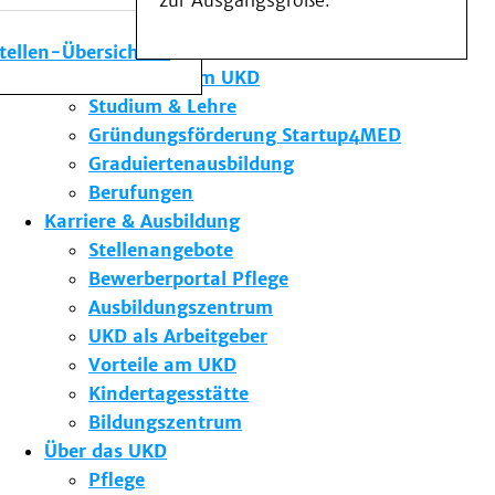
zur Ausgangsgröße.
Medizinische Fakultät
Die Institute des UKD
stellen-Übersicht
Forschung am UKD
Studium & Lehre
Gründungsförderung Startup4MED
Graduiertenausbildung
Berufungen
Karriere & Ausbildung
Stellenangebote
Bewerberportal Pflege
Ausbildungszentrum
UKD als Arbeitgeber
Vorteile am UKD
Kindertagesstätte
Bildungszentrum
Über das UKD
Pflege