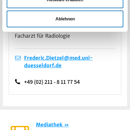
Dr. med. Frederic Dietzel
Ablehnen
Ltd. Arzt Gynäkologische Radiologie,
DEGUM I
Facharzt für Radiologie
Frederic.Dietzel@med.uni-
duesseldorf.de
+49 (02) 211 - 8 11 77 54
Mediathek