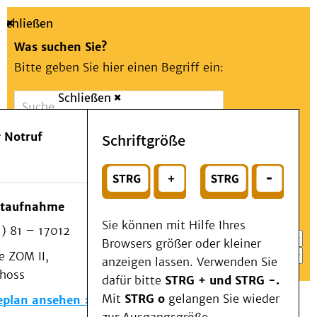
Schließen
Was suchen Sie?
Bitte geben Sie hier einen Begriff ein:
Schließen
Suche
Presse
Kontakt
Aa
Notfall
 Notruf
Schriftgröße
Menü
Suchen
Patienten & Besucher
oder
Kliniken/Institute/Zentren
Wählen Sie ein Thema für Ihren Schnelleinstieg
otaufnahme
Als Patient am UKD
Sie können mit Hilfe Ihres
) 81 – 17012
Beratung und Unterstützung
Browsers größer oder kleiner
 ZOM II,
Veranstaltungen
anzeigen lassen. Verwenden Sie
choss
Kommunikation im Medizinwesen (KIM)
dafür bitte
STRG + und STRG -.
Notfall
Mit
STRG o
gelangen Sie wieder
eplan ansehen
Forschung & Lehre