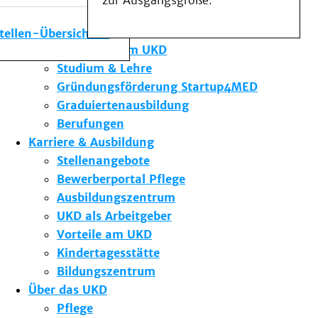
zur Ausgangsgröße.
Medizinische Fakultät
Die Institute des UKD
stellen-Übersicht
Forschung am UKD
Studium & Lehre
Gründungsförderung Startup4MED
Graduiertenausbildung
Berufungen
Karriere & Ausbildung
Stellenangebote
Bewerberportal Pflege
Ausbildungszentrum
UKD als Arbeitgeber
Vorteile am UKD
Kindertagesstätte
Bildungszentrum
Über das UKD
Pflege