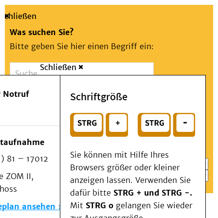
Schließen
Was suchen Sie?
Bitte geben Sie hier einen Begriff ein:
Schließen
Suche
Presse
Kontakt
Aa
Notfall
 Notruf
Schriftgröße
Menü
Suchen
Patienten & Besucher
oder
Kliniken/Institute/Zentren
Wählen Sie ein Thema für Ihren Schnelleinstieg
otaufnahme
Als Patient am UKD
Sie können mit Hilfe Ihres
) 81 – 17012
Beratung und Unterstützung
Browsers größer oder kleiner
 ZOM II,
Veranstaltungen
anzeigen lassen. Verwenden Sie
choss
Kommunikation im Medizinwesen (KIM)
dafür bitte
STRG + und STRG -.
Notfall
Mit
STRG o
gelangen Sie wieder
eplan ansehen
Forschung & Lehre