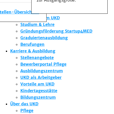
zur Ausgangsgröße.
Medizinische Fakultät
Die Institute des UKD
stellen-Übersicht
Forschung am UKD
Studium & Lehre
Gründungsförderung Startup4MED
Graduiertenausbildung
Berufungen
Karriere & Ausbildung
Stellenangebote
Bewerberportal Pflege
Ausbildungszentrum
UKD als Arbeitgeber
Vorteile am UKD
Kindertagesstätte
Bildungszentrum
Über das UKD
Pflege