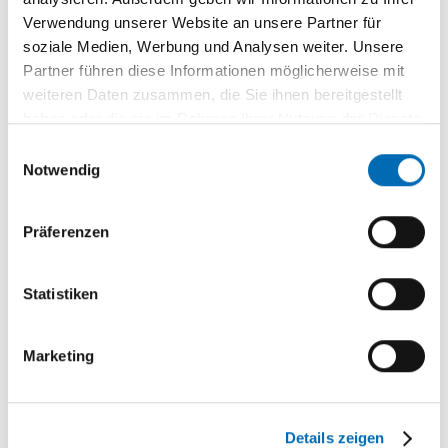
Behandlungsmöglichkeiten in unserem Haus und
Verwendung unserer Website an unsere Partner für
über unser Team informieren?
soziale Medien, Werbung und Analysen weiter. Unsere
Partner führen diese Informationen möglicherweise mit
weiteren Daten zusammen, die Sie ihnen bereitgestellt
haben oder die sie im Rahmen Ihrer Nutzung der Dienste
gesammelt haben.
Einwilligungsauswahl
Notwendig
Präferenzen
Statistiken
Sie suchen Kontaktdaten, Infos zu
Terminvereinbarung oder zum Ablauf Ihres
Marketing
stationären Aufenthaltes?
Details zeigen