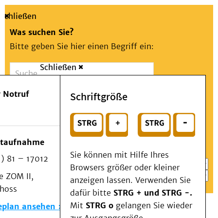
Schließen
Was suchen Sie?
Bitte geben Sie hier einen Begriff ein:
Schließen
Suche
Presse
Kontakt
Aa
Notfall
 Notruf
Schriftgröße
Menü
Suchen
Patienten & Besucher
oder
Kliniken/Institute/Zentren
Wählen Sie ein Thema für Ihren Schnelleinstieg
otaufnahme
Als Patient am UKD
Sie können mit Hilfe Ihres
) 81 – 17012
Beratung und Unterstützung
Browsers größer oder kleiner
 ZOM II,
Veranstaltungen
anzeigen lassen. Verwenden Sie
choss
Kommunikation im Medizinwesen (KIM)
dafür bitte
STRG + und STRG -.
Notfall
Mit
STRG o
gelangen Sie wieder
eplan ansehen
Forschung & Lehre