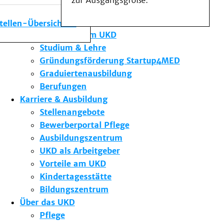
zur Ausgangsgröße.
Medizinische Fakultät
Die Institute des UKD
stellen-Übersicht
Forschung am UKD
Studium & Lehre
Gründungsförderung Startup4MED
Graduiertenausbildung
Berufungen
Karriere & Ausbildung
Stellenangebote
Bewerberportal Pflege
Ausbildungszentrum
UKD als Arbeitgeber
Vorteile am UKD
Kindertagesstätte
Bildungszentrum
Über das UKD
Pflege