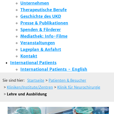
Unternehmen
Therapeutische Berufe
Geschichte des UKD
Presse & Publikationen
Spenden & Förderer
Mediathek: Info-Filme
Veranstaltungen
Lageplan & Anfahrt
Kontakt
International Patients
International Patients - English
Sie sind hier:
Startseite
>
Patienten & Besucher
>
Kliniken/Institute/Zentren
>
Klinik für Neurochirurgie
>
Lehre und Ausbildung
L