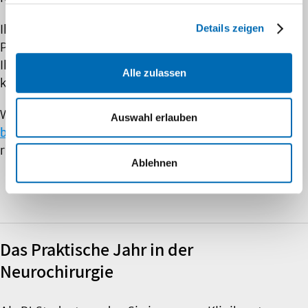
Details zeigen
Ihre klinische Arbeit wird durch den Einsatz von
Physician Assistants unterstützt, so dass Sie sich in
Ihrer Ausbildung ganz auf genuin ärztliche Tätigkeit
Alle zulassen
konzentrieren können.
Wir freuen uns über Ihre Bewerbung, die Sie bitte an
Auswahl erlauben
bewerbung.neurochirurgie@med.uni-duesseldorf.de
richten.
Ablehnen
Das Praktische Jahr in der
Neurochirurgie