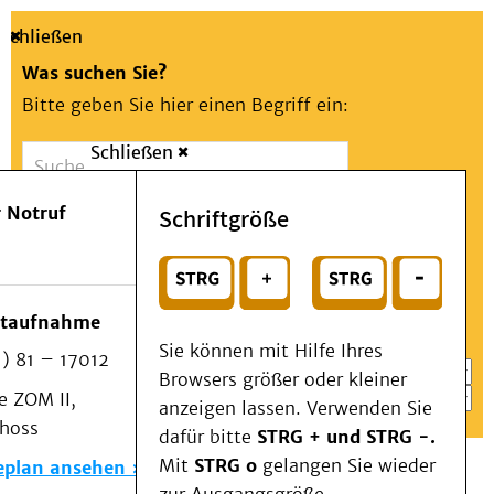
Schließen
Was suchen Sie?
Bitte geben Sie hier einen Begriff ein:
Schließen
Suche
Presse
Kontakt
Aa
Notfall
 Notruf
Schriftgröße
Menü
Suchen
Patienten & Besucher
oder
Kliniken/Institute/Zentren
Wählen Sie ein Thema für Ihren Schnelleinstieg
otaufnahme
Als Patient am UKD
Sie können mit Hilfe Ihres
) 81 – 17012
Beratung und Unterstützung
Browsers größer oder kleiner
 ZOM II,
Veranstaltungen
anzeigen lassen. Verwenden Sie
choss
Kommunikation im Medizinwesen (KIM)
dafür bitte
STRG + und STRG -.
Notfall
Mit
STRG o
gelangen Sie wieder
eplan ansehen
Forschung & Lehre