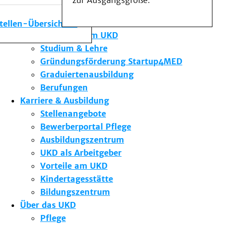
zur Ausgangsgröße.
Medizinische Fakultät
Die Institute des UKD
stellen-Übersicht
Forschung am UKD
Studium & Lehre
Gründungsförderung Startup4MED
Graduiertenausbildung
Berufungen
Karriere & Ausbildung
Stellenangebote
Bewerberportal Pflege
Ausbildungszentrum
UKD als Arbeitgeber
Vorteile am UKD
Kindertagesstätte
Bildungszentrum
Über das UKD
Pflege