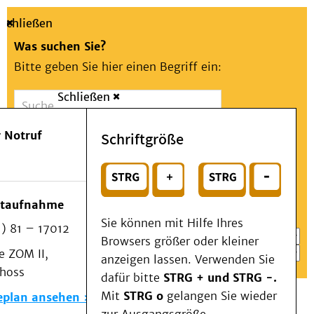
Schließen
Was suchen Sie?
Bitte geben Sie hier einen Begriff ein:
Schließen
Suche
Presse
Kontakt
Aa
Notfall
 Notruf
Schriftgröße
Menü
Suchen
Patienten & Besucher
oder
Kliniken/Institute/Zentren
Wählen Sie ein Thema für Ihren Schnelleinstieg
otaufnahme
Als Patient am UKD
Sie können mit Hilfe Ihres
) 81 – 17012
Beratung und Unterstützung
Browsers größer oder kleiner
 ZOM II,
Veranstaltungen
anzeigen lassen. Verwenden Sie
choss
Kommunikation im Medizinwesen (KIM)
dafür bitte
STRG + und STRG -.
Notfall
Mit
STRG o
gelangen Sie wieder
eplan ansehen
Forschung & Lehre