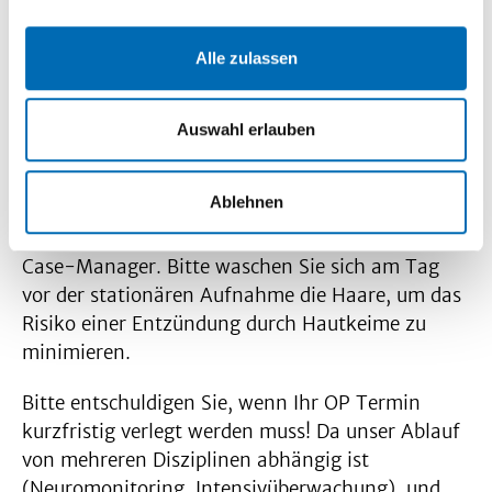
in der Regel einen Tag vor der geplanten OP zur
Vorbereitung stationär aufgenommen. Bitte
Alle zulassen
melden Sie sich zunächst bei der Anmeldung und
kommen dann im Anschluss zu unserem Case
Manager. Unsere Case-Manager organisieren die
Auswahl erlauben
wichtigen Termine (aktuelle Bildgebung,
Aufklärung durch den Anästhesisten, Aufklärung
Ablehnen
durch den Chirurgen). Sollten hierzu Fragen
bestehen, wenden Sie sich bitte direkt an unsere
Case-Manager. Bitte waschen Sie sich am Tag
vor der stationären Aufnahme die Haare, um das
Risiko einer Entzündung durch Hautkeime zu
minimieren.
Bitte entschuldigen Sie, wenn Ihr OP Termin
kurzfristig verlegt werden muss! Da unser Ablauf
von mehreren Disziplinen abhängig ist
(Neuromonitoring, Intensivüberwachung), und