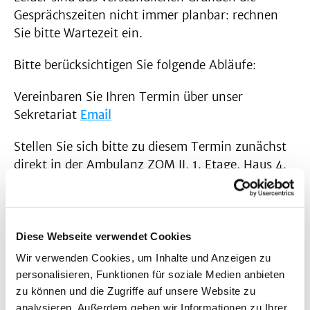
Gesprächszeiten nicht immer planbar: rechnen
Sie bitte Wartezeit ein.
Bitte berücksichtigen Sie folgende Abläufe:
Vereinbaren Sie Ihren Termin über unser
Sekretariat
Email
Stellen Sie sich bitte zu diesem Termin zunächst
direkt in der Ambulanz ZOM II, 1. Etage, Haus 4,
Sekretariat Zentrum für Neuroonkologie vor.
Haben Sie einen bevorzugten Ansprechpartner,
geben Sie dies bitte an. Bitte geben Sie dann auch
Diese Webseite verwendet Cookies
notwendige Unterlagen (Bildgebung, auswärtige
Wir verwenden Cookies, um Inhalte und Anzeigen zu
Arztbriefe ) ab.
personalisieren, Funktionen für soziale Medien anbieten
zu können und die Zugriffe auf unsere Website zu
Bei dringlichen Fällen werden diese Patienten
analysieren. Außerdem geben wir Informationen zu Ihrer