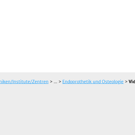
iniken/Institute/Zentren
> ...
>
Endoprothetik und Osteologie
>
Vi