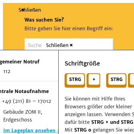
Schließen
Was suchen Sie?
Bitte geben Sie hier einen Begriff ein:
Schließen
Suche
Presse
Kontakt
Notfall
lgemeiner Notruf
Schriftgröße
Suchen
Patienten & Besucher
112
Kliniken/Institute/Zentren
oder
Als Patient am UKD
Beratung und Unterstützung
Wählen Sie ein Thema für Ihren Schnelleinstie
ntrale Notaufnahme
Veranstaltungen
Sie können mit Hilfe Ihres
+49 (211) 81 – 17012
Kommunikation im Medizinwesen (KIM)
Browsers größer oder kleiner
Notfall
Gebäude ZOM II,
anzeigen lassen. Verwenden S
Forschung & Lehre
Erdgeschoss
dafür bitte
STRG + und STRG
Medizinische Fakultät
Mit
STRG o
gelangen Sie wie
Im Lageplan ansehen
Die Institute des UKD