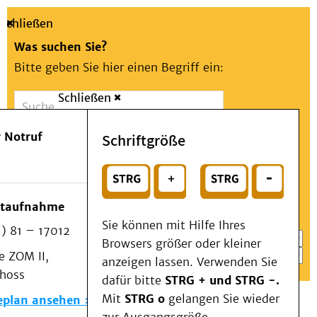
Schließen
Was suchen Sie?
Bitte geben Sie hier einen Begriff ein:
Schließen
Suche
Presse
Kontakt
Aa
Notfall
 Notruf
Schriftgröße
Menü
Suchen
Patienten & Besucher
oder
Kliniken/Institute/Zentren
Wählen Sie ein Thema für Ihren Schnelleinstieg
otaufnahme
Als Patient am UKD
Sie können mit Hilfe Ihres
) 81 – 17012
Beratung und Unterstützung
Browsers größer oder kleiner
 ZOM II,
Veranstaltungen
anzeigen lassen. Verwenden Sie
choss
Kommunikation im Medizinwesen (KIM)
dafür bitte
STRG + und STRG -.
Notfall
Mit
STRG o
gelangen Sie wieder
eplan ansehen
Forschung & Lehre