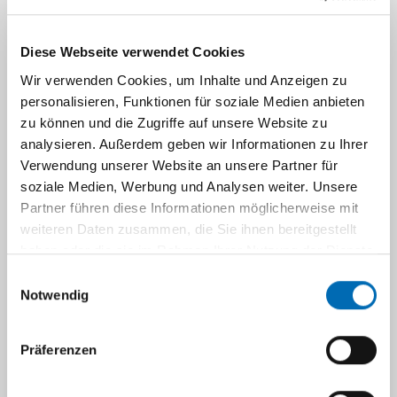
UKD als Arbeitgeber
Diese Webseite verwendet Cookies
Vorteile am UKD
Wir verwenden Cookies, um Inhalte und Anzeigen zu
personalisieren, Funktionen für soziale Medien anbieten
zu können und die Zugriffe auf unsere Website zu
Kindertagesstätte
analysieren. Außerdem geben wir Informationen zu Ihrer
Verwendung unserer Website an unsere Partner für
Bildungszentrum
soziale Medien, Werbung und Analysen weiter. Unsere
Partner führen diese Informationen möglicherweise mit
weiteren Daten zusammen, die Sie ihnen bereitgestellt
haben oder die sie im Rahmen Ihrer Nutzung der Dienste
Navigation
gesammelt haben.
Einwilligungsauswahl
Notwendig
Wir bieten Ihnen die Ausbildung
zur
Orthoptistin | zum Orthoptisten
am
Universitätsklinikum Düsseldorf an.
Präferenzen
Ausbildungsbeginn ist der 01. Oktober eines