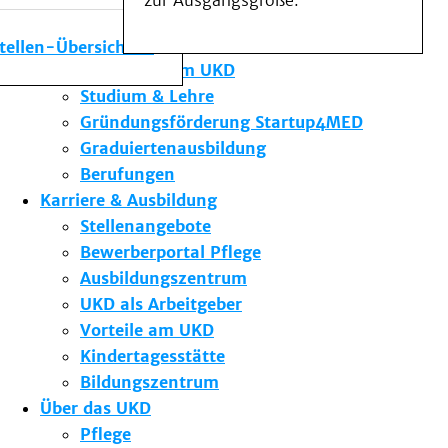
zur Ausgangsgröße.
Medizinische Fakultät
Die Institute des UKD
stellen-Übersicht
Forschung am UKD
Studium & Lehre
Gründungsförderung Startup4MED
Graduiertenausbildung
Berufungen
Karriere & Ausbildung
Stellenangebote
Bewerberportal Pflege
Ausbildungszentrum
UKD als Arbeitgeber
Vorteile am UKD
Kindertagesstätte
Bildungszentrum
Über das UKD
Pflege