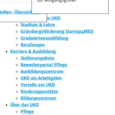
zur Ausgangsgröße.
Medizinische Fakultät
Die Institute des UKD
stellen-Übersicht
Forschung am UKD
Studium & Lehre
Gründungsförderung Startup4MED
Graduiertenausbildung
Berufungen
Karriere & Ausbildung
Stellenangebote
Bewerberportal Pflege
Ausbildungszentrum
UKD als Arbeitgeber
Vorteile am UKD
Kindertagesstätte
Bildungszentrum
Über das UKD
Pflege