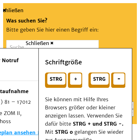
Schließen
Was suchen Sie?
Bitte geben Sie hier einen Begriff ein:
Schließen
Suche
Presse
Kontakt
Aa
Notfall
 Notruf
Schriftgröße
Menü
Suchen
Patienten & Besucher
oder
Kliniken/Institute/Zentren
Wählen Sie ein Thema für Ihren Schnelleinstieg
otaufnahme
Als Patient am UKD
Sie können mit Hilfe Ihres
) 81 – 17012
Beratung und Unterstützung
Browsers größer oder kleiner
 ZOM II,
Veranstaltungen
anzeigen lassen. Verwenden Sie
choss
Kommunikation im Medizinwesen (KIM)
dafür bitte
STRG + und STRG -.
Notfall
Mit
STRG o
gelangen Sie wieder
eplan ansehen
Forschung & Lehre