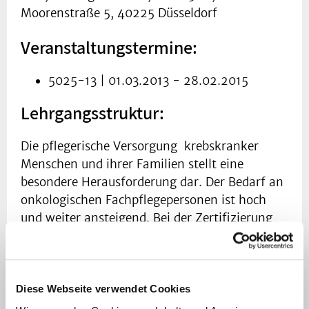
Moorenstraße 5, 40225 Düsseldorf
Veranstaltungstermine:
5025-13 | 01.03.2013 - 28.02.2015
Lehrgangsstruktur:
Die pflegerische Versorgung krebskranker
Menschen und ihrer Familien stellt eine
besondere Herausforderung dar. Der Bedarf an
onkologischen Fachpflegepersonen ist hoch
und weiter ansteigend. Bei der Zertifizierung
von Tumorzentren sind onkologische
Fachpflegende zur Sicherung der Pflegequalität
unverzichtbar. Die Teilnehmerinnen und
Teilnehmer werden für die Unterrichte des
Diese Webseite verwendet Cookies
Lehrgangs freigestellt.