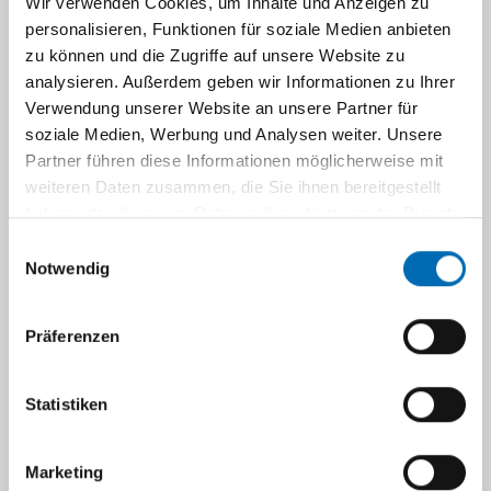
Wir verwenden Cookies, um Inhalte und Anzeigen zu
Umfang des Lehrgangs:
personalisieren, Funktionen für soziale Medien anbieten
zu können und die Zugriffe auf unsere Website zu
500 Stunden theoretischer Unterricht
analysieren. Außerdem geben wir Informationen zu Ihrer
220 Stunden fachpraktischer Unterricht
Verwendung unserer Website an unsere Partner für
1800 Stunden praktische Weiterbildung
soziale Medien, Werbung und Analysen weiter. Unsere
unter Anleitung in den Bereichen:
Partner führen diese Informationen möglicherweise mit
weiteren Daten zusammen, die Sie ihnen bereitgestellt
konservativ internistische Station
haben oder die sie im Rahmen Ihrer Nutzung der Dienste
(500 Stunden)
gesammelt haben.
operative Station (500 Stunden)
Einwilligungsauswahl
Notwendig
Station mit Strahlenpatienten (500
Stunden)
weitere Bereiche
Präferenzen
mit jeweils überwiegend
Tumorkranken.
Statistiken
Während des Lehrgangs wird für die
Teilnehmer des UKD der Jahresurlaub
Marketing