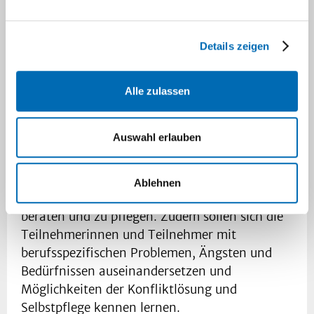
festgelegt.
Ziele und Inhalte des Lehrgangs:
Details zeigen
Die Weiterbildung soll Pflegende befähigen,
krebskranke Menschen aller Altersstufen in
Alle zulassen
ihren verschiedenen Krankheitsphasen unter
Berücksichtigung ihrer körperlichen, sozialen
Auswahl erlauben
und seelischen Bedürfnisse und ihrer
individuellen Interessen mit Hilfe aktueller
wissenschaftlicher Erkenntnisse professionell,
Ablehnen
umfassend und ganzheitlich zu begleiten,
beraten und zu pflegen. Zudem sollen sich die
Teilnehmerinnen und Teilnehmer mit
berufsspezifischen Problemen, Ängsten und
Bedürfnissen auseinandersetzen und
Möglichkeiten der Konfliktlösung und
Selbstpflege kennen lernen.