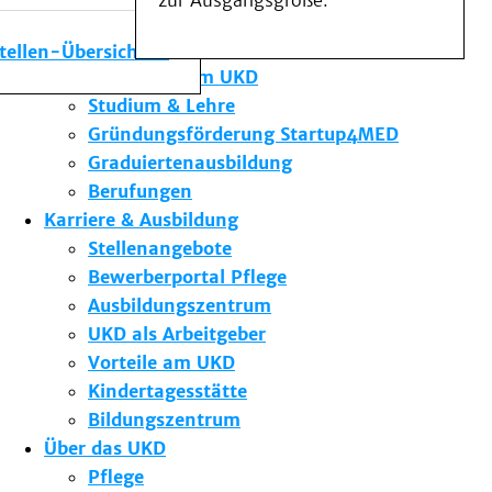
zur Ausgangsgröße.
Medizinische Fakultät
Die Institute des UKD
stellen-Übersicht
Forschung am UKD
Studium & Lehre
Gründungsförderung Startup4MED
Graduiertenausbildung
Berufungen
Karriere & Ausbildung
Stellenangebote
Bewerberportal Pflege
Ausbildungszentrum
UKD als Arbeitgeber
Vorteile am UKD
Kindertagesstätte
Bildungszentrum
Über das UKD
Pflege