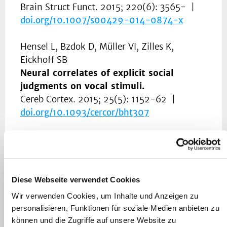
Brain Struct Funct. 2015; 220(6): 3565- |
doi.org/
10.1007/s00429-014-0874-x
Hensel L, Bzdok D, Müller VI, Zilles K,
Eickhoff SB
Neural correlates of explicit social
judgments on vocal stimuli.
Cereb Cortex. 2015; 25(5): 1152-62 |
doi.org/
10.1093/cercor/bht307
Caspers S, Axer M, Caspers J, Jockwitz C,
Jütten K, Reckfort J, Grässel D, Amunts K,
Zilles K
Target sites for transcallosal fibers in
Diese Webseite verwendet Cookies
human visual cortex - A combined
Wir verwenden Cookies, um Inhalte und Anzeigen zu
diffusion and polarized light imaging
personalisieren, Funktionen für soziale Medien anbieten zu
study.
können und die Zugriffe auf unsere Website zu