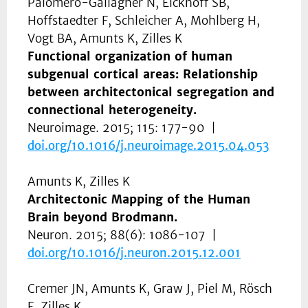
Palomero-Gallagher N, Eickhoff SB,
Hoffstaedter F, Schleicher A, Mohlberg H,
Vogt BA, Amunts K, Zilles K
Functional organization of human
subgenual cortical areas: Relationship
between architectonical segregation and
connectional heterogeneity.
Neuroimage. 2015; 115: 177-90 |
doi.org/
10.1016/j.neuroimage.2015.04.053
Amunts K, Zilles K
Architectonic Mapping of the Human
Brain beyond Brodmann.
Neuron. 2015; 88(6): 1086-107 |
doi.org/
10.1016/j.neuron.2015.12.001
Cremer JN, Amunts K, Graw J, Piel M, Rösch
F, Zilles K