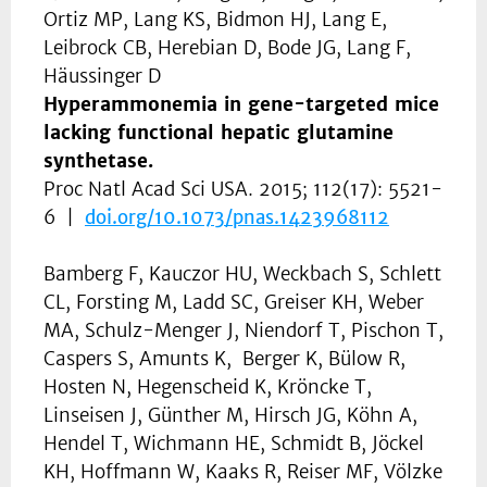
Ortiz MP, Lang KS, Bidmon HJ, Lang E,
Leibrock CB, Herebian D, Bode JG, Lang F,
Häussinger D
Hyperammonemia in gene-targeted mice
lacking functional hepatic glutamine
synthetase.
Proc Natl Acad Sci USA. 2015; 112(17): 5521-
6 |
doi.org/
10.1073/pnas.1423968112
Bamberg F, Kauczor HU, Weckbach S, Schlett
CL, Forsting M, Ladd SC, Greiser KH, Weber
MA, Schulz-Menger J, Niendorf T, Pischon T,
Caspers S, Amunts K, Berger K, Bülow R,
Hosten N, Hegenscheid K, Kröncke T,
Linseisen J, Günther M, Hirsch JG, Köhn A,
Hendel T, Wichmann HE, Schmidt B, Jöckel
KH, Hoffmann W, Kaaks R, Reiser MF, Völzke