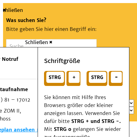
Schließen
Was suchen Sie?
Bitte geben Sie hier einen Begriff ein:
Schließen
Suche
Presse
Kontakt
Aa
Notfall
 Notruf
Schriftgröße
Menü
Suchen
Patienten & Besucher
oder
Kliniken/Institute/Zentren
Wählen Sie ein Thema für Ihren Schnelleinstieg
otaufnahme
Als Patient am UKD
Sie können mit Hilfe Ihres
) 81 – 17012
Beratung und Unterstützung
Browsers größer oder kleiner
 ZOM II,
Veranstaltungen
anzeigen lassen. Verwenden Sie
choss
Kommunikation im Medizinwesen (KIM)
dafür bitte
STRG + und STRG -.
Notfall
Mit
STRG o
gelangen Sie wieder
eplan ansehen
Forschung & Lehre