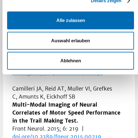
doi.org/
10.3389/fnana.2015.00118
Details zeigen
Tellmann S, Bludau S, Eickhoff S, Mohlberg
Alle zulassen
H, Minnerop M, Amunts K
Cytoarchitectonic mapping of the human
brain cerebellar nuclei in stereotaxic
Auswahl erlauben
space and delineation of their co-
activation patterns.
Ablehnen
Front Neuroanat. 2015; 9: 54 |
doi.org/
10.3389/fnana.2015.00054
Camilleri JA, Reid AT, Muller VI, Grefkes
C, Amunts K, Eickhoff SB
Multi-Modal Imaging of Neural
Correlates of Motor Speed Performance
in the Trail Making Test.
Front Neurol. 2015; 6: 219 |
doi.org/
10.3389/fneur.2015.00219