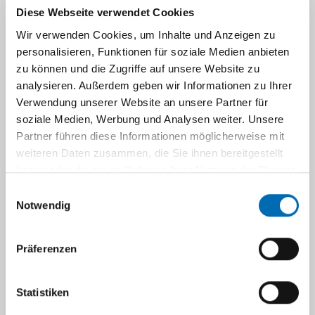
case-study, this symposium aims at
Diese Webseite verwendet Cookies
investigating how scientific prizes in general
Wir verwenden Cookies, um Inhalte und Anzeigen zu
and the Nobel Prize in particular are enacted in
personalisieren, Funktionen für soziale Medien anbieten
different settings (museums, universities,
zu können und die Zugriffe auf unsere Website zu
cities) and for various purposes. Drawing on
analysieren. Außerdem geben wir Informationen zu Ihrer
current discussions about 'heroes' in
Verwendung unserer Website an unsere Partner für
science (vs. teamwork), we wish to explore the
soziale Medien, Werbung und Analysen weiter. Unsere
meanings and motives of scientific accolades
Partner führen diese Informationen möglicherweise mit
in the Netherlands and beyond.
weiteren Daten zusammen, die Sie ihnen bereitgestellt
haben oder die sie im Rahmen Ihrer Nutzung der Dienste
The symposium is primarily interested in
gesammelt haben.
Einwilligungsauswahl
contributions that shed light on the history,
Notwendig
uses and future of prizes in the sciences.
Proposals may focus on functions and
Präferenzen
objectives of major awards (historical or
contemporary case studies), individual (Nobel)
laureates or nominees, and how prizes shape
Statistiken
science communication and/or the public