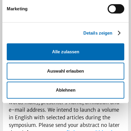
understanding of science. We are also open for
Marketing
papers that approach ’excellence’ in the
sciences more broadly, also considering
minorities in prize populations. One such
Details zeigen
example is the Gender Award Gap: Why do
women receive fewer and less prestigious
scientific awards than men?
Alle zulassen
The symposium, organized by the Rijksmuseum
Auswahl erlauben
Boerhaave and Nils Hansson, Heinrich-Heine-
University, Düsseldorf, will take place in Leiden
September 29-30,
2023
. We welcome
Ablehnen
proposals that include title, abstract (300
words max.), presenter’s name, affiliation and
e-mail address. We intend to launch a volume
in English with selected articles during the
symposium. Please send your abstract no later