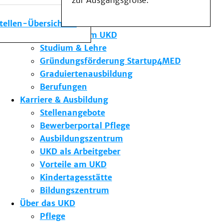
zur Ausgangsgröße.
Medizinische Fakultät
Die Institute des UKD
stellen-Übersicht
Forschung am UKD
Studium & Lehre
Gründungsförderung Startup4MED
Graduiertenausbildung
Berufungen
Karriere & Ausbildung
Stellenangebote
Bewerberportal Pflege
Ausbildungszentrum
UKD als Arbeitgeber
Vorteile am UKD
Kindertagesstätte
Bildungszentrum
Über das UKD
Pflege