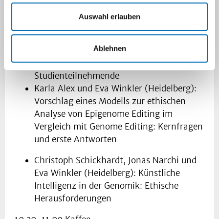
Ethik (Moderation: Harald Rieder)
Auswahl erlauben
Christoph Schickhardt und Eva Winkler
(Heidelberg): Mein Genom für die
Ablehnen
Forschung und auch für mich? Herausgabe
genomischer Rohdaten an Patienten/
Studienteilnehmende
Karla Alex und Eva Winkler (Heidelberg):
Vorschlag eines Modells zur ethischen
Analyse von Epigenome Editing im
Vergleich mit Genome Editing: Kernfragen
und erste Antworten
Christoph Schickhardt, Jonas Narchi und
Eva Winkler (Heidelberg): Künstliche
Intelligenz in der Genomik: Ethische
Herausforderungen