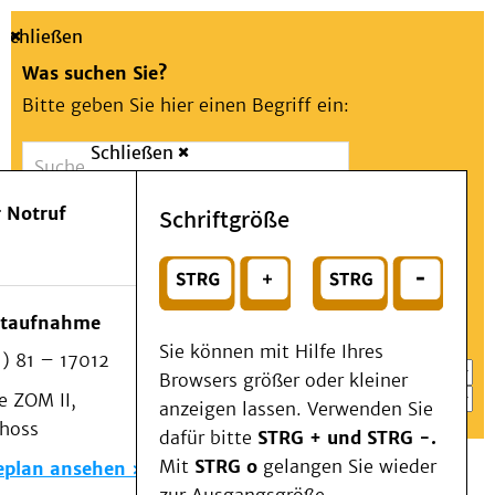
Schließen
Was suchen Sie?
Bitte geben Sie hier einen Begriff ein:
Schließen
Suche
Presse
Kontakt
Aa
Notfall
 Notruf
Schriftgröße
Menü
Suchen
Patienten & Besucher
oder
Kliniken/Institute/Zentren
Wählen Sie ein Thema für Ihren Schnelleinstieg
otaufnahme
Als Patient am UKD
Sie können mit Hilfe Ihres
) 81 – 17012
Beratung und Unterstützung
Browsers größer oder kleiner
 ZOM II,
Veranstaltungen
anzeigen lassen. Verwenden Sie
choss
Kommunikation im Medizinwesen (KIM)
dafür bitte
STRG + und STRG -.
Notfall
Mit
STRG o
gelangen Sie wieder
eplan ansehen
Forschung & Lehre