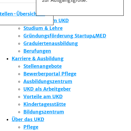
zur Ausgangsgröße.
Medizinische Fakultät
Die Institute des UKD
stellen-Übersicht
Forschung am UKD
Studium & Lehre
Gründungsförderung Startup4MED
Graduiertenausbildung
Berufungen
Karriere & Ausbildung
Stellenangebote
Bewerberportal Pflege
Ausbildungszentrum
UKD als Arbeitgeber
Vorteile am UKD
Kindertagesstätte
Bildungszentrum
Über das UKD
Pflege