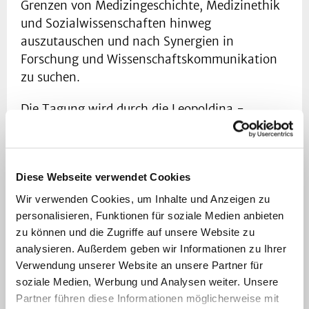
Grenzen von Medizingeschichte, Medizinethik
und Sozialwissenschaften hinweg
auszutauschen und nach Synergien in
Forschung und Wissenschaftskommunikation
zu suchen.
Die Tagung wird durch die Leopoldina -
Nationale Akademie der Wissenschaften -
gefördert.
Programm
(Stand: 23.9.2021)
Diese Webseite verwendet Cookies
Wir verwenden Cookies, um Inhalte und Anzeigen zu
Mittwoch, den 6.10.2021
personalisieren, Funktionen für soziale Medien anbieten
zu können und die Zugriffe auf unsere Website zu
17.30 Ankommen, Kaffee
analysieren. Außerdem geben wir Informationen zu Ihrer
Verwendung unserer Website an unsere Partner für
18.00 Eröffnung der Tagung: Matthis Krischel
soziale Medien, Werbung und Analysen weiter. Unsere
Partner führen diese Informationen möglicherweise mit
18.05 Begrüßung: Svenja Caspers