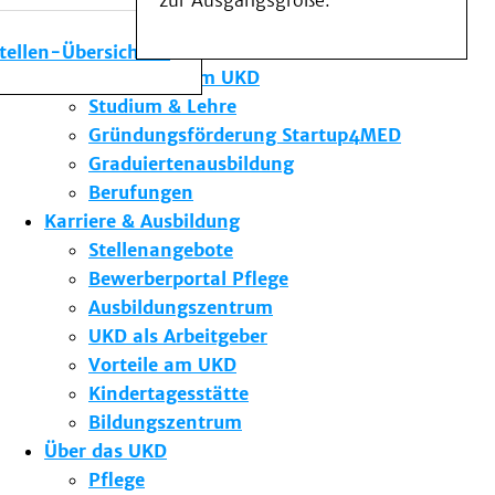
zur Ausgangsgröße.
Medizinische Fakultät
Die Institute des UKD
stellen-Übersicht
Forschung am UKD
Studium & Lehre
Gründungsförderung Startup4MED
Graduiertenausbildung
Berufungen
Karriere & Ausbildung
Stellenangebote
Bewerberportal Pflege
Ausbildungszentrum
UKD als Arbeitgeber
Vorteile am UKD
Kindertagesstätte
Bildungszentrum
Über das UKD
Pflege