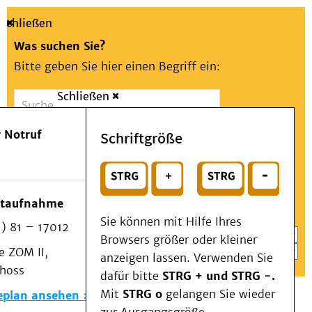
Schließen
Was suchen Sie?
Bitte geben Sie hier einen Begriff ein:
Schließen
Suche
Presse
Kontakt
Aa
Notfall
 Notruf
Schriftgröße
Menü
Suchen
Patienten & Besucher
oder
Kliniken/Institute/Zentren
Wählen Sie ein Thema für Ihren Schnelleinstieg
otaufnahme
Als Patient am UKD
Sie können mit Hilfe Ihres
) 81 – 17012
Beratung und Unterstützung
Browsers größer oder kleiner
 ZOM II,
Veranstaltungen
anzeigen lassen. Verwenden Sie
choss
Kommunikation im Medizinwesen (KIM)
dafür bitte
STRG + und STRG -.
Notfall
Mit
STRG o
gelangen Sie wieder
eplan ansehen
Forschung & Lehre