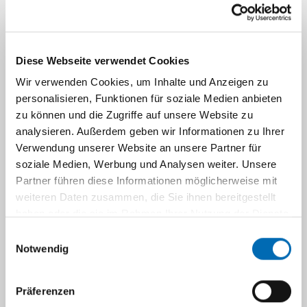
6.5. Freitag
9:15-10:15 Uhr
Diese Webseite verwendet Cookies
Schreibendes Wissen. Papiertechniken
Wir verwenden Cookies, um Inhalte und Anzeigen zu
medizinischer Wissenschaft, 1550-1900
personalisieren, Funktionen für soziale Medien anbieten
Volker Hess (Berlin)
zu können und die Zugriffe auf unsere Website zu
analysieren. Außerdem geben wir Informationen zu Ihrer
10:30-12 Uhr
Verwendung unserer Website an unsere Partner für
soziale Medien, Werbung und Analysen weiter. Unsere
Aufschreiben und Auffinden:
Partner führen diese Informationen möglicherweise mit
‚Korrespondenzen’ zwischen Material und
weiteren Daten zusammen, die Sie ihnen bereitgestellt
Schrift im Fall von Auguste D’s reisenden
haben oder die sie im Rahmen Ihrer Nutzung der Dienste
Gehirnschnitten
gesammelt haben.
Einwilligungsauswahl
Bettina Bock v. Wülfingen (Berlin)
Notwendig
„Es soll aufgabe der vorliegenden arbeit sein
…“ Ein Vortrag zu studentischem Schreiben im
Präferenzen