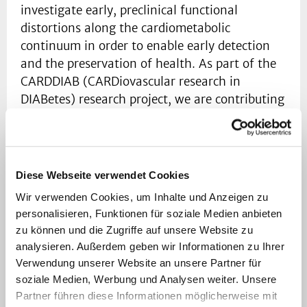
investigate early, preclinical functional
distortions along the cardiometabolic
continuum in order to enable early detection
and the preservation of health. As part of the
CARDDIAB (CARDiovascular research in
DIABetes) research project, we are contributing
to this goal by developing and applying
magnetic resonance (MR)-based methods for
non-invasive in vivo metabolic phenotyping.
Diese Webseite verwendet Cookies
Our research focuses on the development and
Wir verwenden Cookies, um Inhalte und Anzeigen zu
application of MR spectroscopic imaging
personalisieren, Funktionen für soziale Medien anbieten
1
(MRSI), including
H and X-nuclei such as
zu können und die Zugriffe auf unsere Website zu
2
13
31
H,
C, and
P, as well as chemical exchange
analysieren. Außerdem geben wir Informationen zu Ihrer
saturation transfer (CEST). These approaches
Verwendung unserer Website an unsere Partner für
enable the non-invasive assessment of
soziale Medien, Werbung und Analysen weiter. Unsere
metabolite levels, metabolic pathways,
Partner führen diese Informationen möglicherweise mit