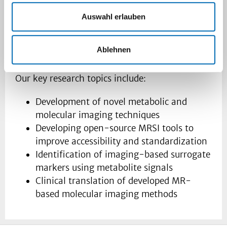
accessibility, standardization, and clinical
Auswahl erlauben
applicability of modern MR-based metabolic
imaging.
Ablehnen
Research topics:
Our key research topics include:
Development of novel metabolic and
molecular imaging techniques
Developing open-source MRSI tools to
improve accessibility and standardization
Identification of imaging-based surrogate
markers using metabolite signals
Clinical translation of developed MR-
based molecular imaging methods