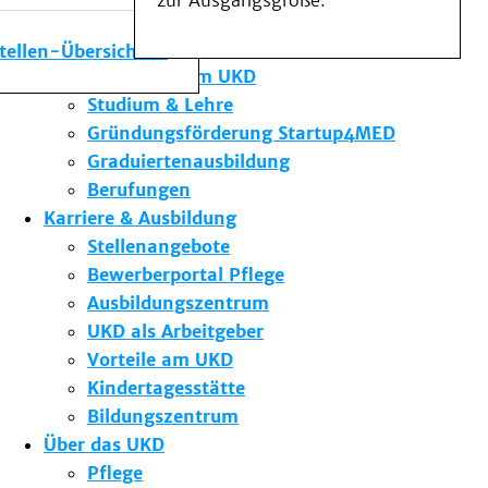
zur Ausgangsgröße.
Medizinische Fakultät
Die Institute des UKD
stellen-Übersicht
Forschung am UKD
Studium & Lehre
Gründungsförderung Startup4MED
Graduiertenausbildung
Berufungen
Karriere & Ausbildung
Stellenangebote
Bewerberportal Pflege
Ausbildungszentrum
UKD als Arbeitgeber
Vorteile am UKD
Kindertagesstätte
Bildungszentrum
Über das UKD
Pflege