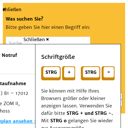
Schließen
Was suchen Sie?
Bitte geben Sie hier einen Begriff ein:
Schließen
Suche
Presse
Kontakt
Aa
Notfall
 Notruf
Schriftgröße
Menü
Suchen
Patienten & Besucher
oder
Kliniken/Institute/Zentren
Wählen Sie ein Thema für Ihren Schnelleinstieg
otaufnahme
Als Patient am UKD
Sie können mit Hilfe Ihres
) 81 – 17012
Beratung und Unterstützung
Browsers größer oder kleiner
 ZOM II,
Veranstaltungen
anzeigen lassen. Verwenden Sie
choss
Kommunikation im Medizinwesen (KIM)
dafür bitte
STRG + und STRG -.
Notfall
Mit
STRG o
gelangen Sie wieder
eplan ansehen
Forschung & Lehre