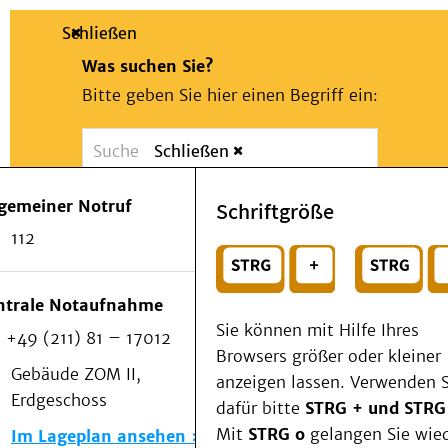
Schließen
Was suchen Sie?
Bitte geben Sie hier einen Begriff ein:
Schließen
Suche
Presse
Kontakt
Notfall
lgemeiner Notruf
Schriftgröße
Suchen
Patienten & Besucher
112
Kliniken/Institute/Zentren
oder
Als Patient am UKD
Beratung und Unterstützung
Wählen Sie ein Thema für Ihren Schnelleinstie
ntrale Notaufnahme
Veranstaltungen
Sie können mit Hilfe Ihres
+49 (211) 81 – 17012
Kommunikation im Medizinwesen (KIM)
Browsers größer oder kleiner
Notfall
Gebäude ZOM II,
anzeigen lassen. Verwenden S
Forschung & Lehre
Erdgeschoss
dafür bitte
STRG + und STRG
Medizinische Fakultät
Mit
STRG o
gelangen Sie wie
Im Lageplan ansehen
Die Institute des UKD