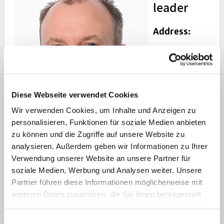
leader
Address:
Universitätsklin
Düsseldorf
Gebäude
22.04.00
Diese Webseite verwendet Cookies
Raum 62
Wir verwenden Cookies, um Inhalte und Anzeigen zu
Universitätsstraß
personalisieren, Funktionen für soziale Medien anbieten
1
zu können und die Zugriffe auf unsere Website zu
40225
analysieren. Außerdem geben wir Informationen zu Ihrer
Düsseldorf
Verwendung unserer Website an unsere Partner für
soziale Medien, Werbung und Analysen weiter. Unsere
andreas.korz
Partner führen diese Informationen möglicherweise mit
owski@hhu.d
weiteren Daten zusammen, die Sie ihnen bereitgestellt
haben oder die sie im Rahmen Ihrer Nutzung der Dienste
e
gesammelt haben.
+49 211 81
Einwilligungsauswahl