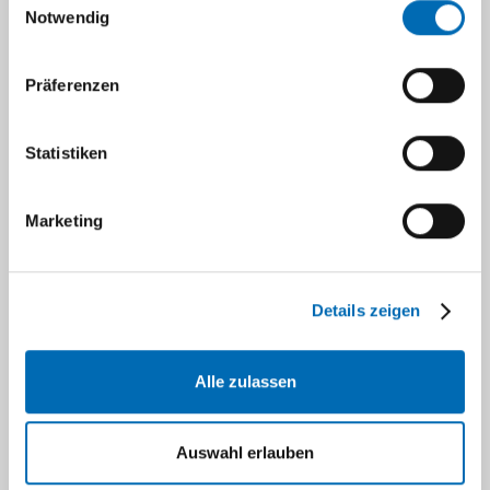
Notwendig
10527
Präferenzen
Dr. rer. nat. Justyna Platek
Statistiken
Postdocto
ral
Marketing
researche
r
Details zeigen
Address:
Alle zulassen
Universitätsklin
Düsseldorf
Gebäude
Auswahl erlauben
22.04.00