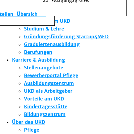
zur Ausgangsgröße.
Medizinische Fakultät
Die Institute des UKD
stellen-Übersicht
Forschung am UKD
Studium & Lehre
Gründungsförderung Startup4MED
Graduiertenausbildung
Berufungen
Karriere & Ausbildung
Stellenangebote
Bewerberportal Pflege
Ausbildungszentrum
UKD als Arbeitgeber
Vorteile am UKD
Kindertagesstätte
Bildungszentrum
Über das UKD
Pflege