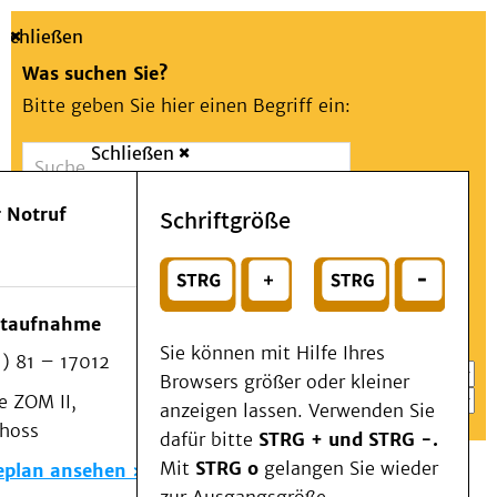
Schließen
Was suchen Sie?
Bitte geben Sie hier einen Begriff ein:
Schließen
Suche
Presse
Kontakt
Aa
Notfall
 Notruf
Schriftgröße
Menü
Suchen
Patienten & Besucher
oder
Kliniken/Institute/Zentren
Wählen Sie ein Thema für Ihren Schnelleinstieg
otaufnahme
Als Patient am UKD
Sie können mit Hilfe Ihres
) 81 – 17012
Beratung und Unterstützung
Browsers größer oder kleiner
 ZOM II,
Veranstaltungen
anzeigen lassen. Verwenden Sie
choss
Kommunikation im Medizinwesen (KIM)
dafür bitte
STRG + und STRG -.
Notfall
Mit
STRG o
gelangen Sie wieder
eplan ansehen
Forschung & Lehre