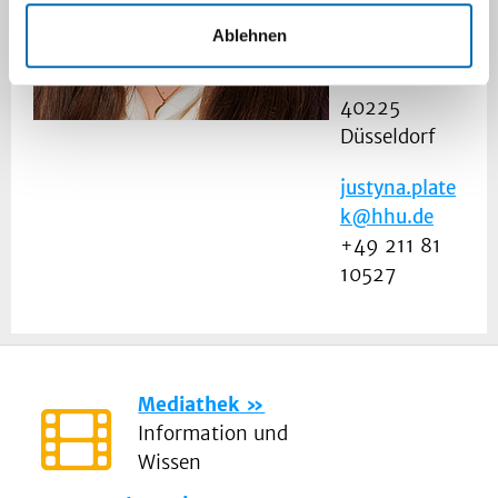
Raum 62
Ablehnen
Universitätsstraß
1
40225
Düsseldorf
justyna.plate
k@hhu.de
+49 211 81
10527
Mediathek
Information und
Wissen