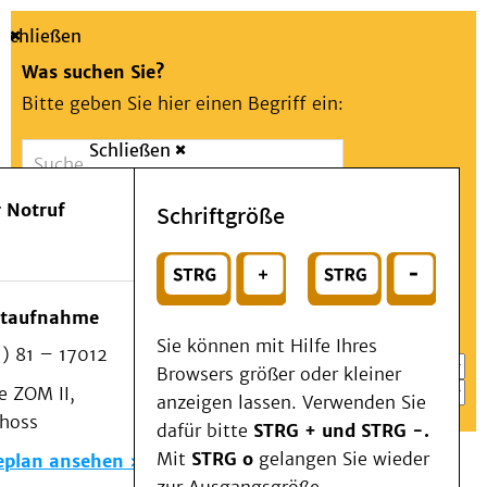
Schließen
Was suchen Sie?
Bitte geben Sie hier einen Begriff ein:
Schließen
Suche
Presse
Kontakt
Aa
Notfall
 Notruf
Schriftgröße
Menü
Suchen
Patienten & Besucher
oder
Kliniken/Institute/Zentren
Wählen Sie ein Thema für Ihren Schnelleinstieg
otaufnahme
Als Patient am UKD
Sie können mit Hilfe Ihres
) 81 – 17012
Beratung und Unterstützung
Browsers größer oder kleiner
 ZOM II,
Veranstaltungen
anzeigen lassen. Verwenden Sie
choss
Kommunikation im Medizinwesen (KIM)
dafür bitte
STRG + und STRG -.
Notfall
Mit
STRG o
gelangen Sie wieder
eplan ansehen
Forschung & Lehre