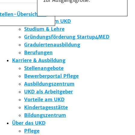
zur Ausgangsgröße.
Medizinische Fakultät
Die Institute des UKD
stellen-Übersicht
Forschung am UKD
Studium & Lehre
Gründungsförderung Startup4MED
Graduiertenausbildung
Berufungen
Karriere & Ausbildung
Stellenangebote
Bewerberportal Pflege
Ausbildungszentrum
UKD als Arbeitgeber
Vorteile am UKD
Kindertagesstätte
Bildungszentrum
Über das UKD
Pflege