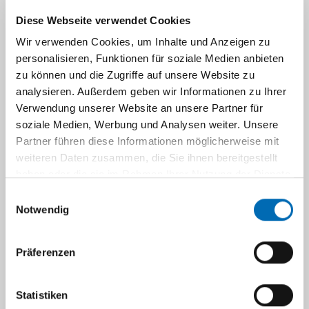
Diese Webseite verwendet Cookies
In der Klinik für Gastroenterologie, Hepatologie
Wir verwenden Cookies, um Inhalte und Anzeigen zu
und Infektiologie existiert deutschlandweit eine
personalisieren, Funktionen für soziale Medien anbieten
der wenigen Spezialambulanzen für Patienten
zu können und die Zugriffe auf unsere Website zu
mit angeborenen Stoffwechselkrankheiten;
analysieren. Außerdem geben wir Informationen zu Ihrer
derzeit werden über 350 Patienten dauerhaft
Verwendung unserer Website an unsere Partner für
behandelt. Zum Spektrum der Krankheiten
soziale Medien, Werbung und Analysen weiter. Unsere
gehören Störungen des
Partner führen diese Informationen möglicherweise mit
Aminosäurestoffwechsels (
Phenylketonurie
-
weiteren Daten zusammen, die Sie ihnen bereitgestellt
einschließlich der Behandlung in der
haben oder die sie im Rahmen Ihrer Nutzung der Dienste
Schwangerschaft, Ahornsirupkrankheit,
gesammelt haben.
Einwilligungsauswahl
Harnstoffzyklusdefekte, Homocystinurie,
Notwendig
Organoacidopathien),
Glykogenspeicherkrankheiten
und andere
Präferenzen
Krankheiten des Kohlenhydratstoffwechsels (z.
B. Galaktosämie, hereditäre
Fruktoseintoleranz,
Statistiken