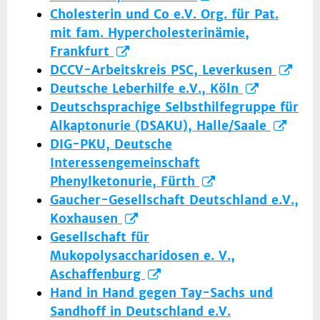
Cholesterin und Co e.V. Org. für Pat.
mit fam. Hypercholesterinämie,
Frankfurt
DCCV-Arbeitskreis PSC, Leverkusen
Deutsche Leberhilfe e.V., Köln
Deutschsprachige Selbsthilfegruppe für
Alkaptonurie (DSAKU), Halle/Saale
DIG-PKU, Deutsche
Interessengemeinschaft
Phenylketonurie, Fürth
Gaucher-Gesellschaft Deutschland e.V.,
Koxhausen
Gesellschaft für
Mukopolysaccharidosen e. V.,
Aschaffenburg
Hand in Hand gegen Tay-Sachs und
Sandhoff in Deutschland e.V.