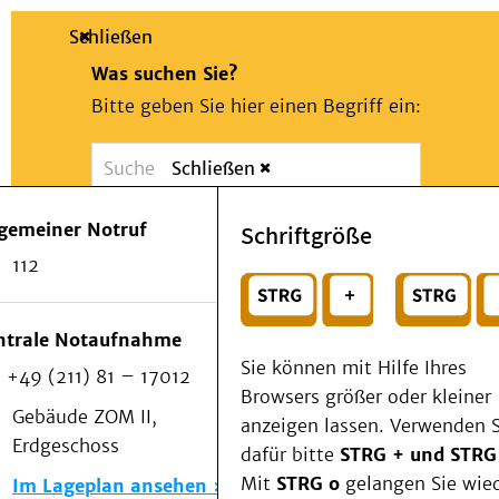
Schließen
Was suchen Sie?
Bitte geben Sie hier einen Begriff ein:
Schließen
Suche
Presse
Kontakt
Notfall
lgemeiner Notruf
Schriftgröße
Suchen
Patienten & Besucher
112
Kliniken/Institute/Zentren
oder
Als Patient am UKD
Beratung und Unterstützung
Wählen Sie ein Thema für Ihren Schnelleinstie
ntrale Notaufnahme
Veranstaltungen
Sie können mit Hilfe Ihres
+49 (211) 81 – 17012
Kommunikation im Medizinwesen (KIM)
Browsers größer oder kleiner
Notfall
Gebäude ZOM II,
anzeigen lassen. Verwenden S
Forschung & Lehre
Erdgeschoss
dafür bitte
STRG + und STRG
Medizinische Fakultät
Mit
STRG o
gelangen Sie wie
Im Lageplan ansehen
Die Institute des UKD