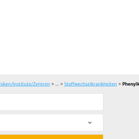
iniken/Institute/Zentren
> ...
>
Stoffwechselkrankheiten
>
Phenyl