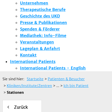
Unternehmen
Therapeutische Berufe
Geschichte des UKD
Presse & Publikationen
Spenden & Förderer
Mediathek: Info-Filme
Veranstaltungen
Lageplan & Anfahrt
Kontakt
International Patients
International Patients - English
Sie sind hier:
Startseite
>
Patienten & Besucher
>
Kliniken/Institute/Zentren
> ...
>
Ich bin Patient
>
Stationen
Zurück