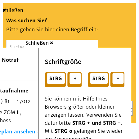
Schließen
Was suchen Sie?
Bitte geben Sie hier einen Begriff ein:
Schließen
Suche
Presse
Kontakt
Aa
Notfall
 Notruf
Schriftgröße
Menü
Suchen
Patienten & Besucher
oder
Kliniken/Institute/Zentren
Wählen Sie ein Thema für Ihren Schnelleinstieg
otaufnahme
Als Patient am UKD
Sie können mit Hilfe Ihres
) 81 – 17012
Beratung und Unterstützung
Browsers größer oder kleiner
 ZOM II,
Veranstaltungen
anzeigen lassen. Verwenden Sie
choss
Kommunikation im Medizinwesen (KIM)
dafür bitte
STRG + und STRG -.
Notfall
Mit
STRG o
gelangen Sie wieder
eplan ansehen
Forschung & Lehre