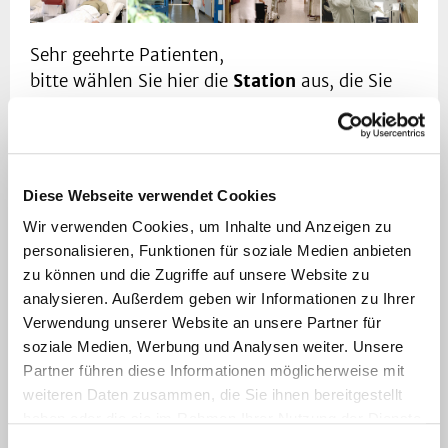
Sehr geehrte Patienten,
bitte wählen Sie hier die
Station
aus, die Sie
aufsuchen möchten.
Tagesklinik HA03T >>
Diese Webseite verwendet Cookies
Unsere Station für Behandlungen die weder
Wir verwenden Cookies, um Inhalte und Anzeigen zu
stationär noch ambulant behandelt werden
personalisieren, Funktionen für soziale Medien anbieten
können.
zu können und die Zugriffe auf unsere Website zu
analysieren. Außerdem geben wir Informationen zu Ihrer
Station HA04 >>
Verwendung unserer Website an unsere Partner für
Allgmeine Station HA04
soziale Medien, Werbung und Analysen weiter. Unsere
Partner führen diese Informationen möglicherweise mit
Privatstation HA05 >>
weiteren Daten zusammen, die Sie ihnen bereitgestellt
Privatstation HA05
haben oder die sie im Rahmen Ihrer Nutzung der Dienste
gesammelt haben.