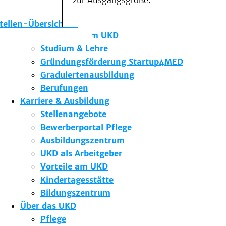
zur Ausgangsgröße.
Medizinische Fakultät
Die Institute des UKD
stellen-Übersicht
Forschung am UKD
Studium & Lehre
Gründungsförderung Startup4MED
Graduiertenausbildung
Berufungen
Karriere & Ausbildung
Stellenangebote
Bewerberportal Pflege
Ausbildungszentrum
UKD als Arbeitgeber
Vorteile am UKD
Kindertagesstätte
Bildungszentrum
Über das UKD
Pflege