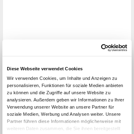
wenn
der
Tumor
bei
der
Erstoperation
möglichst
komplett
aber
Diese Webseite verwendet Cookies
funktionserhaltend
Wir verwenden Cookies, um Inhalte und Anzeigen zu
entfernt
personalisieren, Funktionen für soziale Medien anbieten
wird.
zu können und die Zugriffe auf unsere Website zu
Im
analysieren. Außerdem geben wir Informationen zu Ihrer
Anschluss
Verwendung unserer Website an unsere Partner für
muss
soziale Medien, Werbung und Analysen weiter. Unsere
eine
Partner führen diese Informationen möglicherweise mit
weiteren Daten zusammen, die Sie ihnen bereitgestellt
hochenergetische