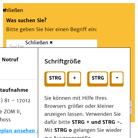
Schließen
Was suchen Sie?
Bitte geben Sie hier einen Begriff ein:
Schließen
Suche
Presse
Kontakt
Aa
Notfall
 Notruf
Schriftgröße
Menü
Suchen
Patienten & Besucher
oder
Kliniken/Institute/Zentren
Wählen Sie ein Thema für Ihren Schnelleinstieg
otaufnahme
Als Patient am UKD
Sie können mit Hilfe Ihres
) 81 – 17012
Beratung und Unterstützung
Browsers größer oder kleiner
 ZOM II,
Veranstaltungen
anzeigen lassen. Verwenden Sie
choss
Kommunikation im Medizinwesen (KIM)
dafür bitte
STRG + und STRG -.
Notfall
Mit
STRG o
gelangen Sie wieder
eplan ansehen
Forschung & Lehre