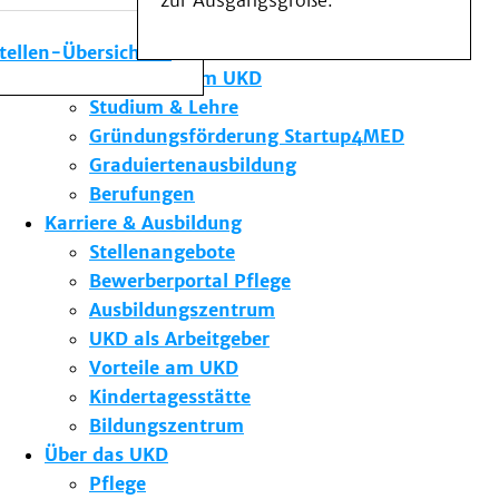
zur Ausgangsgröße.
Medizinische Fakultät
Die Institute des UKD
stellen-Übersicht
Forschung am UKD
Studium & Lehre
Gründungsförderung Startup4MED
Graduiertenausbildung
Berufungen
Karriere & Ausbildung
Stellenangebote
Bewerberportal Pflege
Ausbildungszentrum
UKD als Arbeitgeber
Vorteile am UKD
Kindertagesstätte
Bildungszentrum
Über das UKD
Pflege