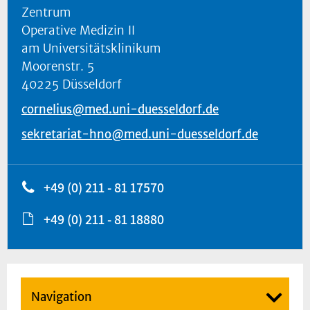
Zentrum
Operative Medizin II
am Universitätsklinikum
Moorenstr. 5
40225 Düsseldorf
cornelius@med.uni-duesseldorf.de
sekretariat-hno@med.uni-duesseldorf.de
+49 (0) 211 - 81 17570
+49 (0) 211 - 81 18880
Navigation