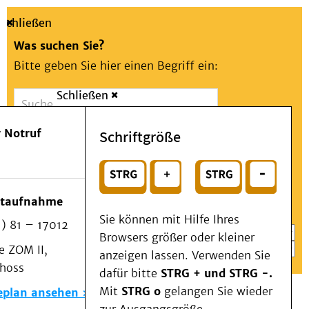
Schließen
Was suchen Sie?
Bitte geben Sie hier einen Begriff ein:
Schließen
Suche
Presse
Kontakt
Aa
Notfall
 Notruf
Schriftgröße
Menü
Suchen
Patienten & Besucher
oder
Kliniken/Institute/Zentren
Wählen Sie ein Thema für Ihren Schnelleinstieg
otaufnahme
Als Patient am UKD
Sie können mit Hilfe Ihres
) 81 – 17012
Beratung und Unterstützung
Browsers größer oder kleiner
 ZOM II,
Veranstaltungen
anzeigen lassen. Verwenden Sie
choss
Kommunikation im Medizinwesen (KIM)
dafür bitte
STRG + und STRG -.
Notfall
Mit
STRG o
gelangen Sie wieder
eplan ansehen
Forschung & Lehre