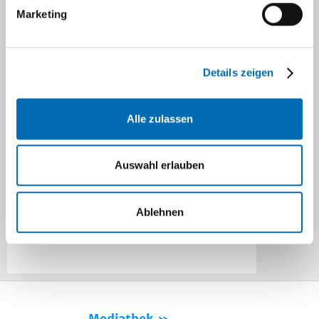
Marketing
Schilddrüse – Update 2024
18. September 2024
Details zeigen
Alle zulassen
1
Auswahl erlauben
Keine Veranstaltung verfügbar
Ablehnen
1
Mediathek