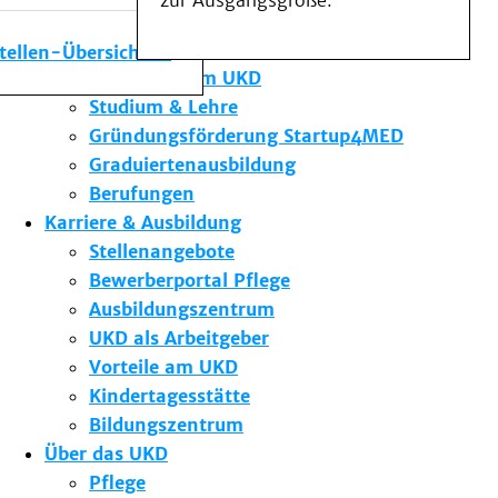
zur Ausgangsgröße.
Medizinische Fakultät
Die Institute des UKD
stellen-Übersicht
Forschung am UKD
Studium & Lehre
Gründungsförderung Startup4MED
Graduiertenausbildung
Berufungen
Karriere & Ausbildung
Stellenangebote
Bewerberportal Pflege
Ausbildungszentrum
UKD als Arbeitgeber
Vorteile am UKD
Kindertagesstätte
Bildungszentrum
Über das UKD
Pflege