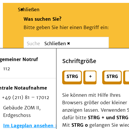
Schließen
Was suchen Sie?
Bitte geben Sie hier einen Begriff ein:
Schließen
Suche
Presse
Kontakt
Notfall
lgemeiner Notruf
Schriftgröße
Suchen
Patienten & Besucher
112
Kliniken/Institute/Zentren
oder
Als Patient am UKD
Beratung und Unterstützung
Wählen Sie ein Thema für Ihren Schnelleinstie
ntrale Notaufnahme
Veranstaltungen
Sie können mit Hilfe Ihres
+49 (211) 81 – 17012
Kommunikation im Medizinwesen (KIM)
Browsers größer oder kleiner
Notfall
Gebäude ZOM II,
anzeigen lassen. Verwenden S
Forschung & Lehre
Erdgeschoss
dafür bitte
STRG + und STRG
Medizinische Fakultät
Mit
STRG o
gelangen Sie wie
Im Lageplan ansehen
Die Institute des UKD