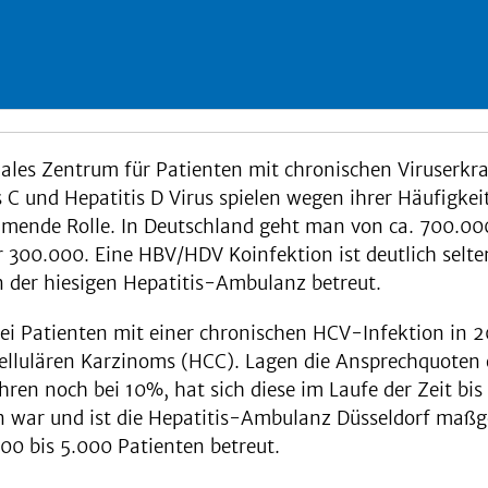
onales Zentrum für Patienten mit chronischen Viruserk
 C und Hepatitis D Virus spielen wegen ihrer Häufigkei
mende Rolle. In Deutsch­land geht man von ca. 700.000 
r 300.000. Eine HBV/HDV Koinfektion ist deutlich selte
n der hiesigen Hepatitis-Ambulanz betreut.
i Patienten mit einer chronischen HCV-Infektion in 20
ellulären Karzinoms (HCC). Lagen die Ansprechquoten e
ahren noch bei 10%, hat sich diese im Laufe der Zeit bi
n war und ist die Hepatitis-Ambulanz Düsseldorf maßgeb
00 bis 5.000 Patienten betreut.