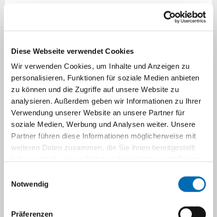
Diese Webseite verwendet Cookies
Wir verwenden Cookies, um Inhalte und Anzeigen zu
personalisieren, Funktionen für soziale Medien anbieten
zu können und die Zugriffe auf unsere Website zu
analysieren. Außerdem geben wir Informationen zu Ihrer
Verwendung unserer Website an unsere Partner für
soziale Medien, Werbung und Analysen weiter. Unsere
Dr. med. Felix Dewald, M.Sc.
Partner führen diese Informationen möglicherweise mit
weiteren Daten zusammen, die Sie ihnen bereitgestellt
Facharzt für Mikrobiologie, Virologie und
haben oder die sie im Rahmen Ihrer Nutzung der Dienste
Infektionsepidemiologie
gesammelt haben.
Einwilligungsauswahl
E-Mail
Notwendig
Publikationen
Präferenzen