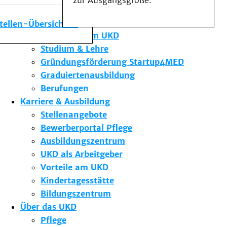
zur Ausgangsgröße.
Medizinische Fakultät
Die Institute des UKD
stellen-Übersicht
Forschung am UKD
Studium & Lehre
Gründungsförderung Startup4MED
Graduiertenausbildung
Berufungen
Karriere & Ausbildung
Stellenangebote
Bewerberportal Pflege
Ausbildungszentrum
UKD als Arbeitgeber
Vorteile am UKD
Kindertagesstätte
Bildungszentrum
Über das UKD
Pflege