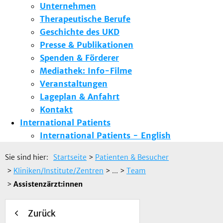
Unternehmen
Therapeutische Berufe
Geschichte des UKD
Presse & Publikationen
Spenden & Förderer
Mediathek: Info-Filme
Veranstaltungen
Lageplan & Anfahrt
Kontakt
International Patients
International Patients - English
Sie sind hier:
Startseite
>
Patienten & Besucher
>
Kliniken/Institute/Zentren
> ...
>
Team
>
Assistenzärzt:innen
Zurück