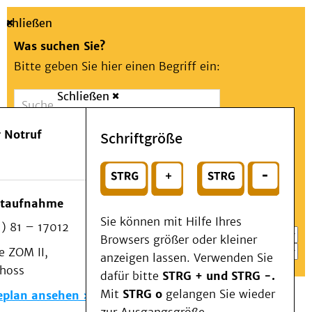
Schließen
Was suchen Sie?
Bitte geben Sie hier einen Begriff ein:
Schließen
Suche
Presse
Kontakt
Aa
Notfall
 Notruf
Schriftgröße
Menü
Suchen
Patienten & Besucher
oder
Kliniken/Institute/Zentren
Wählen Sie ein Thema für Ihren Schnelleinstieg
otaufnahme
Als Patient am UKD
Sie können mit Hilfe Ihres
) 81 – 17012
Beratung und Unterstützung
Browsers größer oder kleiner
 ZOM II,
Veranstaltungen
anzeigen lassen. Verwenden Sie
choss
Kommunikation im Medizinwesen (KIM)
dafür bitte
STRG + und STRG -.
Notfall
Mit
STRG o
gelangen Sie wieder
eplan ansehen
Forschung & Lehre