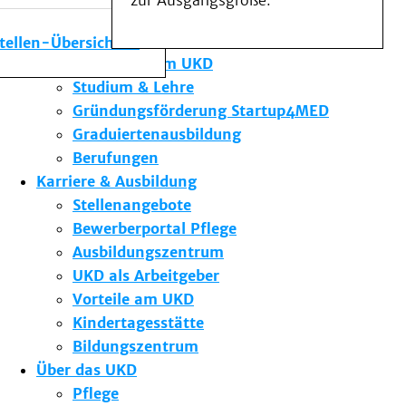
zur Ausgangsgröße.
Medizinische Fakultät
Die Institute des UKD
stellen-Übersicht
Forschung am UKD
Studium & Lehre
Gründungsförderung Startup4MED
Graduiertenausbildung
Berufungen
Karriere & Ausbildung
Stellenangebote
Bewerberportal Pflege
Ausbildungszentrum
UKD als Arbeitgeber
Vorteile am UKD
Kindertagesstätte
Bildungszentrum
Über das UKD
Pflege