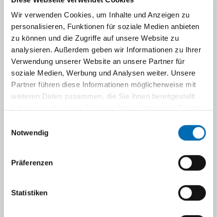
Navigation
Wir verwenden Cookies, um Inhalte und Anzeigen zu
Klinische Studien
personalisieren, Funktionen für soziale Medien anbieten
zu können und die Zugriffe auf unsere Website zu
analysieren. Außerdem geben wir Informationen zu Ihrer
Verwendung unserer Website an unsere Partner für
soziale Medien, Werbung und Analysen weiter. Unsere
Hier finden Sie eine Auflistung laufender
Partner führen diese Informationen möglicherweise mit
Studien, in die aktuell Patient:innen
weiteren Daten zusammen, die Sie ihnen bereitgestellt
aufgenommen werden, sowie Studien, die noch
haben oder die sie im Rahmen Ihrer Nutzung der Dienste
in Vorbereitung sind. Bei Interesse oder Fragen
gesammelt haben.
Einwilligungsauswahl
wenden Sie sich bitte an die jeweils
Notwendig
angegebene Kontaktperson.
Präferenzen
COVID-19
Onkologische Studien
Sonographie-Studien
Statistiken
Hepatitis-Studien
HIV/AIDS-Studien