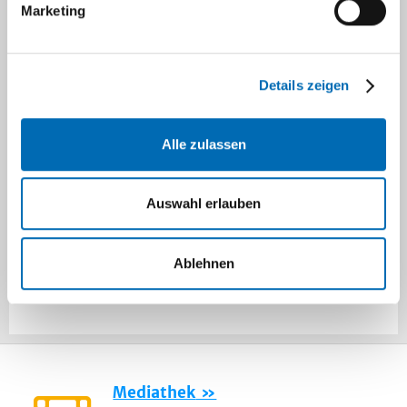
Marketing
Stoffwechselkrankheiten
Details zeigen
Alle zulassen
Hinweis für Anfragen zu medizinischen
Doktorarbeiten:
Bei Interesse, eine
Auswahl erlauben
Doktorarbeit an unserer Klinik anzufertigen,
wenden Sie sich bitte direkt an die
Leitungen
der Schwerpunktbereiche
unserer Klinik oder
Ablehnen
an das
Oberarztsekretariat
.
Mediathek