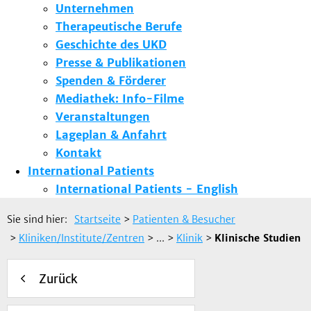
Unternehmen
Therapeutische Berufe
Geschichte des UKD
Presse & Publikationen
Spenden & Förderer
Mediathek: Info-Filme
Veranstaltungen
Lageplan & Anfahrt
Kontakt
International Patients
International Patients - English
Sie sind hier:
Startseite
>
Patienten & Besucher
>
Kliniken/Institute/Zentren
> ...
>
Klinik
>
Klinische Studien
Zurück