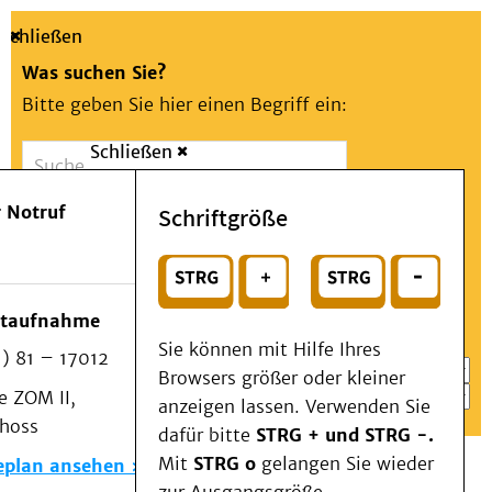
Schließen
Was suchen Sie?
Bitte geben Sie hier einen Begriff ein:
Schließen
Suche
Presse
Kontakt
Aa
Notfall
 Notruf
Schriftgröße
Menü
Suchen
Patienten & Besucher
oder
Kliniken/Institute/Zentren
Wählen Sie ein Thema für Ihren Schnelleinstieg
otaufnahme
Als Patient am UKD
Sie können mit Hilfe Ihres
) 81 – 17012
Beratung und Unterstützung
Browsers größer oder kleiner
 ZOM II,
Veranstaltungen
anzeigen lassen. Verwenden Sie
choss
Kommunikation im Medizinwesen (KIM)
dafür bitte
STRG + und STRG -.
Notfall
Mit
STRG o
gelangen Sie wieder
eplan ansehen
Forschung & Lehre