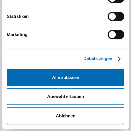
Design
Statistiken
Schematischer Aufbau der
Heutzutage sind
Komponenten einer
implantatgetragenen Krone
Zahnimplantate zylinder-
Marketing
oder wurzelförmig. Sie
werden nach Bohrung in den Kieferknochen
eingeschraubt oder geklopft. Aufgrund ihrer
Details zeigen
Schraubengänge (Makrodesign) finden sie
guten Halt im Knochen (Primärstabilität). Für
Alle zulassen
die lange Verweildauer von Implantaten im
Kiefer ist jedoch die sekundäre Stabilität durch
das Anwachsen des Knochengewebes an die
Auswahl erlauben
Implantatoberfläche (Osseointegration)
verantwortlich.
Ablehnen
In der linken Grafik sehen Sie den