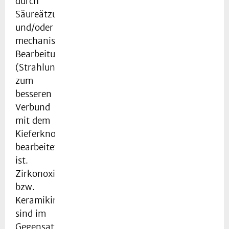
durch
Säureätzung
und/oder
mechanische
Bearbeitung
(Strahlung)
zum
besseren
Verbund
mit dem
Kieferknochen
bearbeitet
ist.
Zirkonoxid-
bzw.
Keramikimplantate
sind im
Gegensatz