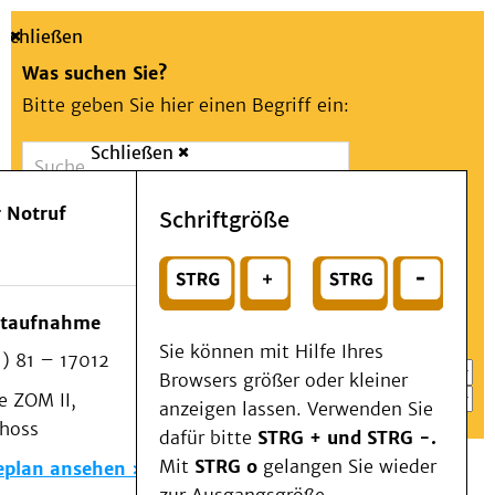
Schließen
Was suchen Sie?
Bitte geben Sie hier einen Begriff ein:
Schließen
Suche
Presse
Kontakt
Aa
Notfall
 Notruf
Schriftgröße
Menü
Suchen
Patienten & Besucher
oder
Kliniken/Institute/Zentren
Wählen Sie ein Thema für Ihren Schnelleinstieg
otaufnahme
Als Patient am UKD
Sie können mit Hilfe Ihres
) 81 – 17012
Beratung und Unterstützung
Browsers größer oder kleiner
 ZOM II,
Veranstaltungen
anzeigen lassen. Verwenden Sie
choss
Kommunikation im Medizinwesen (KIM)
dafür bitte
STRG + und STRG -.
Notfall
Mit
STRG o
gelangen Sie wieder
eplan ansehen
Forschung & Lehre