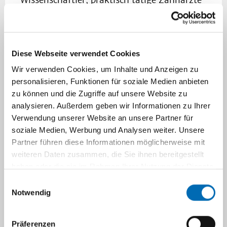
Wissenschaftler, praktisch tätige Zahnärzte
und Implantologen entwickelten bis heute
viele verschiedene dentale Implantatsysteme
zum Zahnersatz. Zur Zeit befinden sich
weltweit mehrere hundert verschiedene
Diese Webseite verwendet Cookies
Implantatsysteme auf dem Markt.
Wir verwenden Cookies, um Inhalte und Anzeigen zu
personalisieren, Funktionen für soziale Medien anbieten
Was sind Zahnimplantate?
zu können und die Zugriffe auf unsere Website zu
analysieren. Außerdem geben wir Informationen zu Ihrer
Verwendung unserer Website an unsere Partner für
Zahnimplantate sind
soziale Medien, Werbung und Analysen weiter. Unsere
künstliche Zahnwurzeln
Partner führen diese Informationen möglicherweise mit
zur Befestigung von
weiteren Daten zusammen, die Sie ihnen bereitgestellt
Kronen und Brücken
haben oder die sie im Rahmen Ihrer Nutzung der Dienste
(festsitzender Zahnersatz)
gesammelt haben.
Einwilligungsauswahl
oder Prothesen
Notwendig
(herausnehmbare
implantatgetragene
Präferenzen
Brücken).