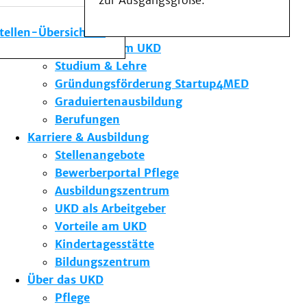
zur Ausgangsgröße.
Medizinische Fakultät
Die Institute des UKD
stellen-Übersicht
Forschung am UKD
Studium & Lehre
Gründungsförderung Startup4MED
Graduiertenausbildung
Berufungen
Karriere & Ausbildung
Stellenangebote
Bewerberportal Pflege
Ausbildungszentrum
UKD als Arbeitgeber
Vorteile am UKD
Kindertagesstätte
Bildungszentrum
Über das UKD
Pflege