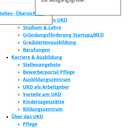
zur Ausgangsgröße.
Medizinische Fakultät
Die Institute des UKD
stellen-Übersicht
Forschung am UKD
Studium & Lehre
Gründungsförderung Startup4MED
Graduiertenausbildung
Berufungen
Karriere & Ausbildung
Stellenangebote
Bewerberportal Pflege
Ausbildungszentrum
UKD als Arbeitgeber
Vorteile am UKD
Kindertagesstätte
Bildungszentrum
Über das UKD
Pflege