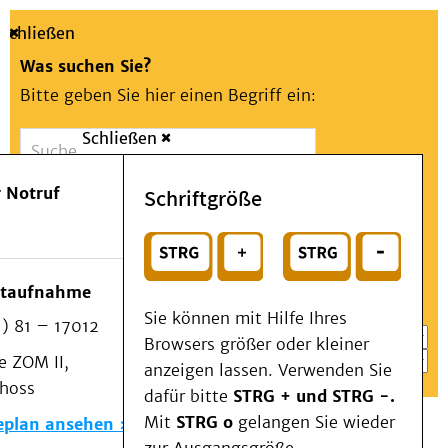
Schließen
Was suchen Sie?
Bitte geben Sie hier einen Begriff ein:
Schließen
Suche
Presse
Kontakt
Aa
Notfall
 Notruf
Schriftgröße
Menü
Suchen
Patienten & Besucher
oder
Kliniken/Institute/Zentren
Wählen Sie ein Thema für Ihren Schnelleinstieg
otaufnahme
Als Patient am UKD
Sie können mit Hilfe Ihres
) 81 – 17012
Beratung und Unterstützung
Browsers größer oder kleiner
 ZOM II,
Veranstaltungen
anzeigen lassen. Verwenden Sie
choss
Kommunikation im Medizinwesen (KIM)
dafür bitte
STRG + und STRG -.
Notfall
Mit
STRG o
gelangen Sie wieder
eplan ansehen
Forschung & Lehre