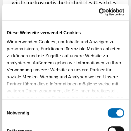
wird eine kosmetische Einheit des Gesichtes
wie Oberlippen- oder Augenregion,
Kinnbereich oder Stirn in einer Sitzung
behandelt. Nach der Abheilung sind feine
Diese Webseite verwendet Cookies
und mittlere Falten sowie braune Flecken
verschwunden. In der Regel entstehen
Wir verwenden Cookies, um Inhalte und Anzeigen zu
keinerlei Narben, lediglich eine
personalisieren, Funktionen für soziale Medien anbieten
vorübergehende Rötung wie bei einem
zu können und die Zugriffe auf unsere Website zu
analysieren. Außerdem geben wir Informationen zu Ihrer
Sonnenbrand sind möglich. Im Gegensatz
Verwendung unserer Website an unsere Partner für
zum konventionellen Facelift ist bei diesem
soziale Medien, Werbung und Analysen weiter. Unsere
Verfahren keine Operation notwendig, die
Partner führen diese Informationen möglicherweise mit
natürliche Mimik bleibt bei verbessertem
weiteren Daten zusammen, die Sie ihnen bereitgestellt
Hautrelief vollständig erhalten. Die
haben oder die sie im Rahmen Ihrer Nutzung der Dienste
Behandlung erfolgt in örtlicher Betäubung
gesammelt haben.
Einwilligungsauswahl
oder Sedierung und kann ambulant
Notwendig
durchgeführt werden. Nach der ersten
Laserbehandlung wird das behandelte Gebiet
Präferenzen