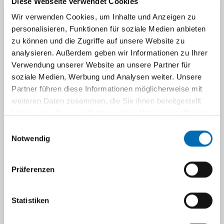
Diese Webseite verwendet Cookies
Wir verwenden Cookies, um Inhalte und Anzeigen zu
Weisheitszähne
personalisieren, Funktionen für soziale Medien anbieten
zu können und die Zugriffe auf unsere Website zu
Zahnsanierung
analysieren. Außerdem geben wir Informationen zu Ihrer
Verwendung unserer Website an unsere Partner für
soziale Medien, Werbung und Analysen weiter. Unsere
Zahnimplantate
Partner führen diese Informationen möglicherweise mit
weiteren Daten zusammen, die Sie ihnen bereitgestellt
haben oder die sie im Rahmen Ihrer Nutzung der Dienste
gesammelt haben.
Navigation
Einwilligungsauswahl
Notwendig
Odontogene (von den Zähnen
ausgehende)
Präferenzen
Kieferhöhlenerkrankungen
Statistiken