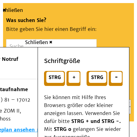
Schließen
Was suchen Sie?
Bitte geben Sie hier einen Begriff ein:
Schließen
Suche
Presse
Kontakt
Aa
Notfall
 Notruf
Schriftgröße
Menü
Suchen
Patienten & Besucher
oder
Kliniken/Institute/Zentren
Wählen Sie ein Thema für Ihren Schnelleinstieg
otaufnahme
Als Patient am UKD
Sie können mit Hilfe Ihres
) 81 – 17012
Beratung und Unterstützung
Browsers größer oder kleiner
 ZOM II,
Veranstaltungen
anzeigen lassen. Verwenden Sie
choss
Kommunikation im Medizinwesen (KIM)
dafür bitte
STRG + und STRG -.
Notfall
Mit
STRG o
gelangen Sie wieder
eplan ansehen
Forschung & Lehre