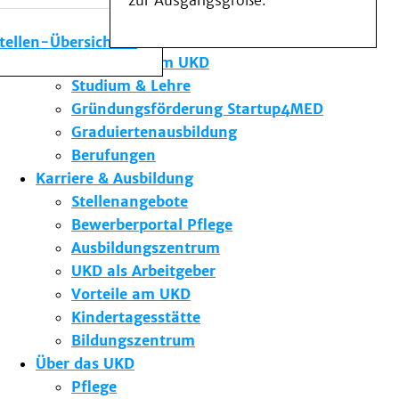
zur Ausgangsgröße.
Medizinische Fakultät
Die Institute des UKD
stellen-Übersicht
Forschung am UKD
Studium & Lehre
Gründungsförderung Startup4MED
Graduiertenausbildung
Berufungen
Karriere & Ausbildung
Stellenangebote
Bewerberportal Pflege
Ausbildungszentrum
UKD als Arbeitgeber
Vorteile am UKD
Kindertagesstätte
Bildungszentrum
Über das UKD
Pflege