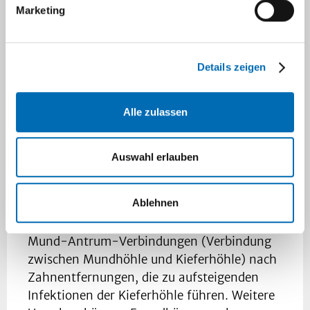
Marketing
Details zeigen
Alle zulassen
Mund-Antrum-Verbindung im Oberkieferseitenzahnbereich
Auswahl erlauben
Die bei weitem häufigste Ursache einer
odontogenen Sinusitis maxillaris
Ablehnen
(Kieferhöhlenentzündung) sind nicht
diagnostizierte oder nicht therapierte
Mund-Antrum-Verbindungen (Verbindung
zwischen Mundhöhle und Kieferhöhle) nach
Zahnentfernungen, die zu aufsteigenden
Infektionen der Kieferhöhle führen. Weitere