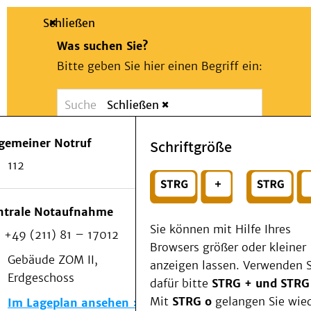
Schließen
Was suchen Sie?
Bitte geben Sie hier einen Begriff ein:
Schließen
Suche
Presse
Kontakt
Notfall
lgemeiner Notruf
Schriftgröße
Suchen
Patienten & Besucher
112
Kliniken/Institute/Zentren
oder
Als Patient am UKD
Beratung und Unterstützung
Wählen Sie ein Thema für Ihren Schnelleinstie
ntrale Notaufnahme
Veranstaltungen
Sie können mit Hilfe Ihres
+49 (211) 81 – 17012
Kommunikation im Medizinwesen (KIM)
Browsers größer oder kleiner
Notfall
Gebäude ZOM II,
anzeigen lassen. Verwenden S
Forschung & Lehre
Erdgeschoss
dafür bitte
STRG + und STRG
Medizinische Fakultät
Mit
STRG o
gelangen Sie wie
Im Lageplan ansehen
Die Institute des UKD