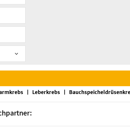
rmkrebs | Leberkrebs | Bauchspeicheldrüsenkre
chpartner: